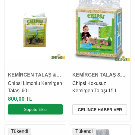
KEMİRGEN TALAŞ &
KEMİRGEN TALAŞ &
OTU
OTU
Chipsi Limonlu Kemirgen
Chipsi Kokusuz
Talaşı 60 L
Kemi̇rgen Talaşı 15 L
800,00 TL
Sepete Ekle
GELINCE HABER VER
Tükendi
Tükendi