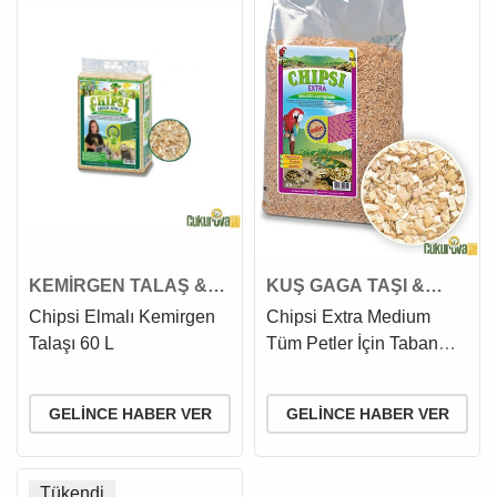
KEMİRGEN TALAŞ &
KUŞ GAGA TAŞI &
OTU
KUMU
Chipsi Elmalı Kemirgen
Chipsi Extra Medium
Talaşı 60 L
Tüm Petler İçin Taban
Malzemesi 10 L - 2.8 Kg
GELINCE HABER VER
GELINCE HABER VER
Tükendi