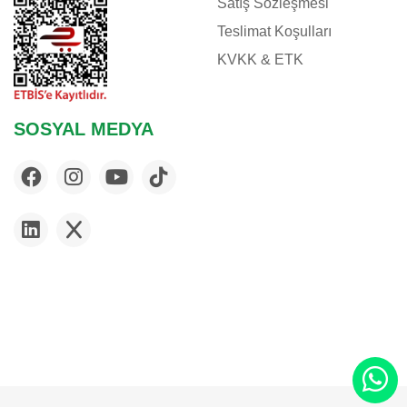
Satış Sözleşmesi
FELIX
Teslimat Koşulları
FERPLAST
KVKK & ETK
FLAMINGO
FLEXI
FLUVAL
SOSYAL MEDYA
FURMINATOR
G & B
GARDENMIX
GIMCAT
GIMDOG
GLORY
GOURMET
HABITRAIL
HILL'S
IMAC