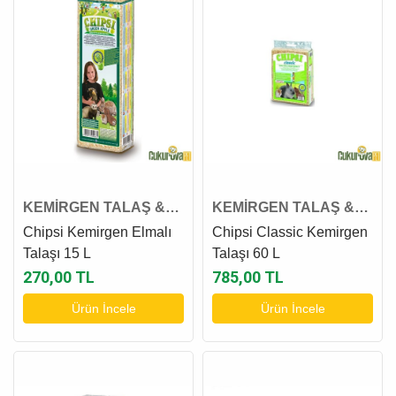
KEMİRGEN TALAŞ &
KEMİRGEN TALAŞ &
OTU
OTU
Chipsi Kemirgen Elmalı
Chipsi Classic Kemirgen
Talaşı 15 L
Talaşı 60 L
270,00 TL
785,00 TL
Ürün İncele
Ürün İncele