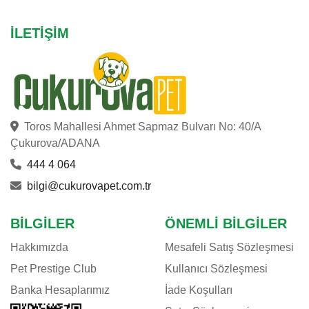
CHIPSI
İLETIŞIM
CROCUS
CRYSTALIN
DAYANG
DOG CHOW
DOGGIE
Toros Mahallesi Ahmet Sapmaz Bulvarı No: 40/A
DOGIT
Çukurova/ADANA
DOPHIN
444 4 064
EASTLAND
bilgi@cukurovapet.com.tr
EHEIM
E-JET
BILGILER
ÖNEMLI BILGILER
EUROGOLD
Hakkımızda
Mesafeli Satış Sözleşmesi
EVER CLEAN
Pet Prestige Club
Kullanıcı Sözleşmesi
EXO TERRA
Banka Hesaplarımız
İade Koşulları
EZYDOG