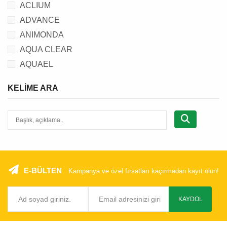
ACLIUM
ADVANCE
ANIMONDA
AQUA CLEAR
AQUAEL
AQUANIC
KELIME ARA
BEAPHAR
BEEZTEES
BRIT
C.P.
CANSER
CAT CHOW
E-BÜLTEN
Kampanya ve özel fırsatları kaçırmadan kayıt olun!
CATIT
CAT'S BEST
KAYDOL
CATTIE
CHEFS CHOICE