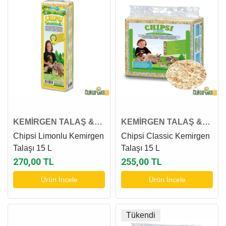
KEMİRGEN TALAŞ &
KEMİRGEN TALAŞ &
OTU
OTU
Chipsi Limonlu Kemirgen
Chipsi Classic Kemirgen
Talaşı 15 L
Talaşı 15 L
270,00 TL
255,00 TL
Ürün İncele
Ürün İncele
Tükendi