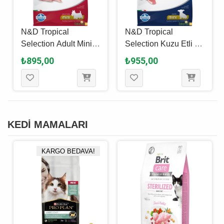
N&D Tropical
N&D Tropical
Selection Adult Mini
Selection Kuzu Etli Ve
Tavuklu Ve Tropikal
Tropikal Meyveli
₺895,00
₺955,00
Meyveli Yetişkin
Yavru Köpek Maması
Köpek Maması 1.5 Kg
1.5 Kg
KEDİ MAMALARI
KARGO BEDAVA!