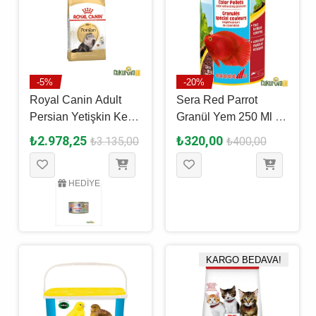
-5%
-20%
Royal Canin Adult
Sera Red Parrot
Persian Yetişkin Kedi
Granül Yem 250 Ml -
Maması 4 Kg
80 Gr
₺2.978,25
₺320,00
₺3.135,00
₺400,00
HEDİYE
KARGO BEDAVA!