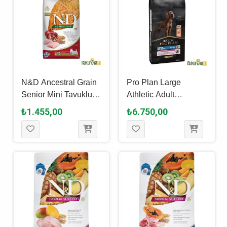
N&D Ancestral Grain
Pro Plan Large
Senior Mini Tavuklu
Athletic Adult
Ve Narlı Yaşlı Köpek
Sensitive Skin
₺1.455,00
₺6.750,00
Maması 2.5 Kg
Somonlu Ve Pirinçli
Yetişkin Köpek
Maması 14 Kg