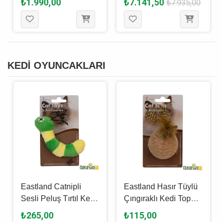
₺1.990,00
₺7.141,50
₺7.935,00
Kedi Maması 3 Kg
Maması 15 Kg
KEDİ OYUNCAKLARI
Eastland Catnipli
Eastland Hasır Tüylü
Sesli Peluş Tırtıl Kedi
Çıngıraklı Kedi Topu 6
Oyuncağı 13 Cm
Cm
₺265,00
₺115,00