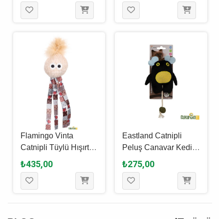
Flamingo Vinta
Eastland Catnipli
Catnipli Tüylü Hışırtılı
Peluş Canavar Kedi
Peluş Kumaş Kedi
Oyuncağı Siyah 18
₺435,00
₺275,00
Oyuncağı 8 Cm
Cm