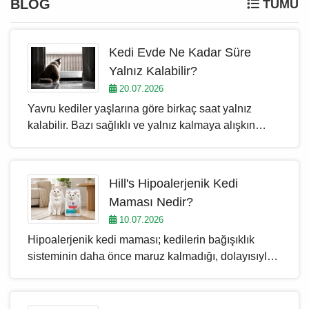
BLOG
TÜMÜ
Kedi Evde Ne Kadar Süre
Yalnız Kalabilir?
20.07.2026
Yavru kediler yaşlarına göre birkaç saat yalnız
kalabilir. Bazı sağlıklı ve yalnız kalmaya alışkın
yetişkin kediler, gerekli koşullar sağlandığında 8–10
saate kadar yalnızlığı tolere edebilir. Yaşlı, hasta
veya ilaç kullanan kediler ise daha sık kontrol
Hill's Hipoalerjenik Kedi
gerektirir; güvenli süre kedinin bireysel ihtiyaçlarına
Maması Nedir?
ve varsa veteriner hekimin bakım planına göre
10.07.2026
belirlenmelidir.
Hipoalerjenik kedi maması; kedilerin bağışıklık
sisteminin daha önce maruz kalmadığı, dolayısıyla
hassasiyet geliştirmemiş olabileceği protein
kaynaklarını kullanan özel formüllerdir. Piyasada bu
etiketle satılan pek çok ürün bulunsa da gerçek