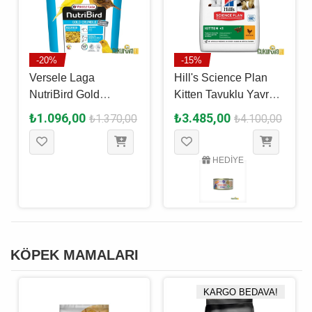
-20%
-15%
Versele Laga
Hill's Science Plan
NutriBird Gold
Kitten Tavuklu Yavru
Crumble Canaries
Kedi Maması 7 Kg
₺1.096,00
₺3.485,00
₺1.370,00
₺4.100,00
Kanarya Yumurta
Maması 4 Kg
HEDİYE
KÖPEK MAMALARI
KARGO BEDAVA!