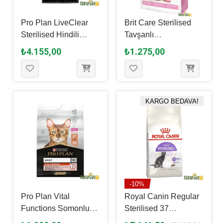
Pro Plan LiveClear
Brit Care Sterilised
Sterilised Hindili
Tavşanlı
Kısırlaştırılmış Kedi
Kısırlaştırılmış Kedi
₺4.155,00
₺1.275,00
Maması 7 Kg
Maması 2 Kg
KARGO BEDAVA!
-10%
Pro Plan Vital
Royal Canin Regular
Functions Somonlu
Sterilised 37
Ve Pirinçli Yetişkin
Kısırlaştırılmış Kedi