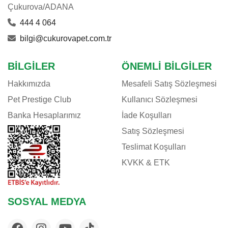
Çukurova/ADANA
444 4 064
bilgi@cukurovapet.com.tr
BILGILER
ÖNEMLI BILGILER
Hakkımızda
Mesafeli Satış Sözleşmesi
Pet Prestige Club
Kullanıcı Sözleşmesi
Banka Hesaplarımız
İade Koşulları
Satış Sözleşmesi
Teslimat Koşulları
KVKK & ETK
SOSYAL MEDYA