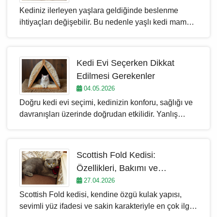
Kediniz ilerleyen yaşlara geldiğinde beslenme
ortamında hem de bireysel yaşamda rahatlıkla
ihtiyaçları değişebilir. Bu nedenle yaşlı kedi maması
uyum sağlayabilirler.
seçerken yalnızca marka veya fiyat değil; kedinizin
yaşı, kilosu, aktivite düzeyi, kısırlaştırma durumu, diş
yapısı, tüy sağlığı ve sindirim hassasiyeti de göz
Kedi Evi Seçerken Dikkat
önünde bulundurulmalıdır. Yaşlı kedilerde günlük
Edilmesi Gerekenler
enerji ihtiyacı azalabilir, mama seçiciliği artabilir ve
04.05.2026
ani mama değişimlerine karşı daha hassas tepkiler
Doğru kedi evi seçimi, kedinizin konforu, sağlığı ve
görülebilir.
davranışları üzerinde doğrudan etkilidir. Yanlış
seçilen kedi evleri, kedinin alanı kullanmamasına,
stres yaşamasına veya üşümesine neden olabilir.
Bu nedenle seçim yaparken yalnızca görünüm
Scottish Fold Kedisi:
değil; boyut, malzeme kalitesi, kullanım alanı ve
Özellikleri, Bakımı ve
kedi evi fiyatları gibi kriterler birlikte
Beslenmesi
27.04.2026
değerlendirilmelidir. Ev içinde kullanılan bir kedi
Scottish Fold kedisi, kendine özgü kulak yapısı,
yatağı ile dış mekân için tercih edilen bir kedi
sevimli yüz ifadesi ve sakin karakteriyle en çok ilgi
kulübesi arasında ciddi farklar vardır ve her iki