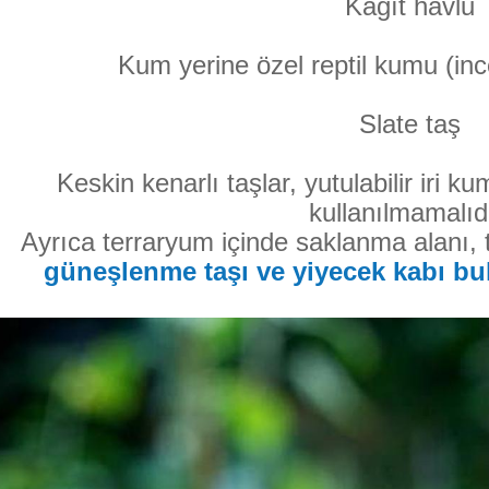
Kağıt havlu
Kum yerine özel reptil kumu (ince
Slate taş
Keskin kenarlı taşlar, yutulabilir iri 
kullanılmamalıdı
Ayrıca terraryum içinde saklanma alanı, 
güneşlenme taşı ve yiyecek kabı bu