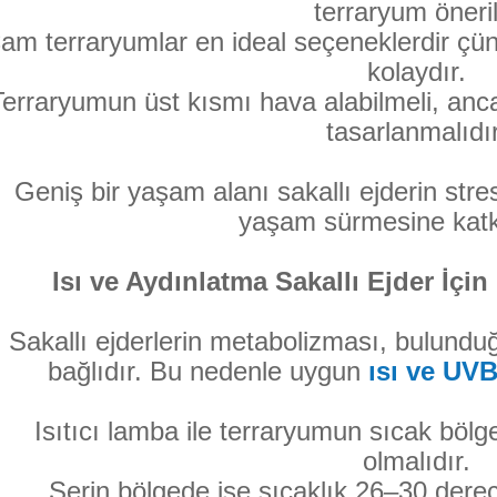
terraryum öneril
am terraryumlar en ideal seçeneklerdir çünkü
kolaydır.
Terraryumun üst kısmı hava alabilmeli, anc
tasarlanmalıdır
Geniş bir yaşam alanı sakallı ejderin stres
yaşam sürmesine katkı
Isı ve Aydınlatma Sakallı Ejder İçi
Sakallı ejderlerin metabolizması, bulundu
bağlıdır. Bu nedenle uygun
ısı ve UVB
Isıtıcı lamba ile terraryumun sıcak böl
olmalıdır.
Serin bölgede ise sıcaklık 26–30 derece