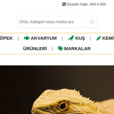
Destek Hattı: 444 4 064
ÖPEK
AKVARYUM
KUŞ
KEM
|
|
|
ÜRÜNLERI
MARKALAR
|