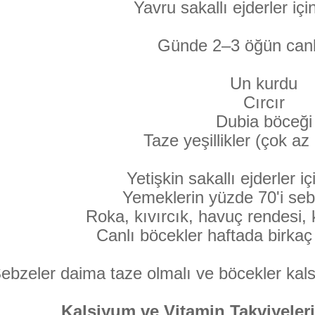
Yavru sakallı ejderler iç
Günde 2–3 öğün canl
Un kurdu
Cırcır
Dubia böceği
Taze yeşillikler (çok az
Yetişkin sakallı ejderler 
Yemeklerin yüzde 70'i seb
Roka, kıvırcık, havuç rendesi
Canlı böcekler haftada birkaç 
ebzeler daima taze olmalı ve böcekler kals
Kalsiyum ve Vitamin Takviyeler