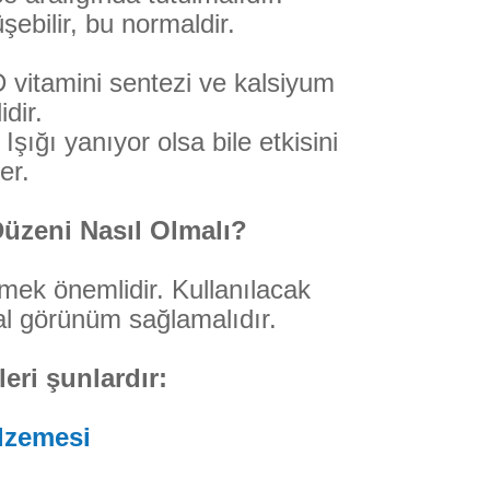
ebilir, bu normaldir.
 vitamini sentezi ve kalsiyum
idir.
şığı yanıyor olsa bile etkisini
er.
üzeni Nasıl Olmalı?
çmek önemlidir. Kullanılacak
l görünüm sağlamalıdır.
eri şunlardır:
lzemesi