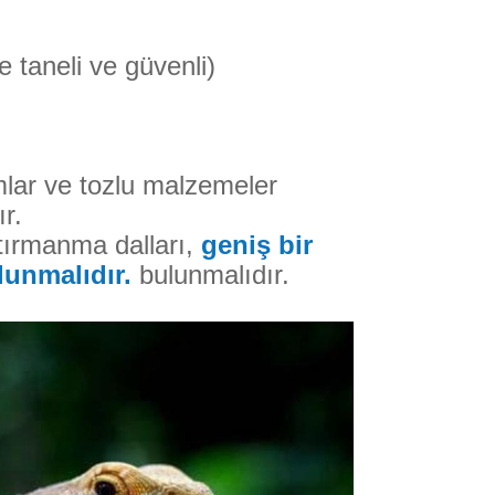
 taneli ve güvenli)
kumlar ve tozlu malzemeler
r.
tırmanma dalları,
geniş bir
lunmalıdır.
bulunmalıdır.