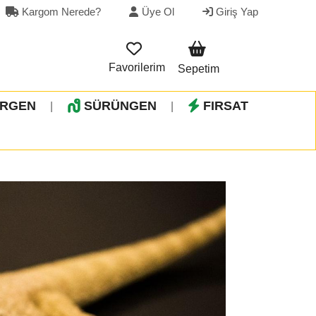
Kargom Nerede?
Üye Ol
Giriş Yap
Favorilerim
Sepetim
İRGEN
SÜRÜNGEN
FIRSAT
|
|