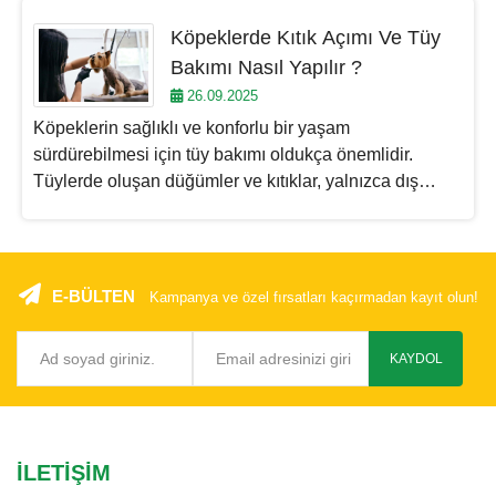
sahibi için birçok fiziksel, zihinsel ve
duygusal fayda sağlar. Bugün ki blog
Köpeklerde Kıtık Açımı Ve Tüy
yazımızda bu konuyu ele alacağız,
Bakımı Nasıl Yapılır ?
işte köpek gezdirmenin en önemli
26.09.2025
faydaları;
Köpeklerin sağlıklı ve konforlu bir yaşam
sürdürebilmesi için tüy bakımı oldukça önemlidir.
Tüylerde oluşan düğümler ve kıtıklar, yalnızca dış
görünüşü değil, aynı zamanda köpeğinizin genel
sağlığını da etkileyebilir. Bu yazıda, kıtıkların ne
olduğundan, neden oluştuğuna ve nasıl önlenip
giderileceğine kadar tüm detayları ele alıyoruz.
E-BÜLTEN
Kampanya ve özel fırsatları kaçırmadan kayıt olun!
KAYDOL
İLETIŞIM