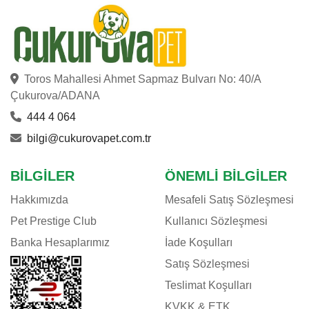
Toros Mahallesi Ahmet Sapmaz Bulvarı No: 40/A
Çukurova/ADANA
444 4 064
bilgi@cukurovapet.com.tr
BILGILER
ÖNEMLI BILGILER
Hakkımızda
Mesafeli Satış Sözleşmesi
Pet Prestige Club
Kullanıcı Sözleşmesi
Banka Hesaplarımız
İade Koşulları
Satış Sözleşmesi
Teslimat Koşulları
KVKK & ETK