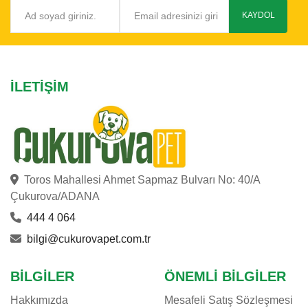
ne olduğunu, ne işe yaradığını, hangi türlerin daha
KAYDOL
sağlıklı olduğunu ve seçim yaparken nelere dikkat
edilmesi gerektiğini detaylı bir şekilde anlatıyoruz.
İLETIŞIM
Toros Mahallesi Ahmet Sapmaz Bulvarı No: 40/A
Çukurova/ADANA
444 4 064
bilgi@cukurovapet.com.tr
BILGILER
ÖNEMLI BILGILER
Hakkımızda
Mesafeli Satış Sözleşmesi