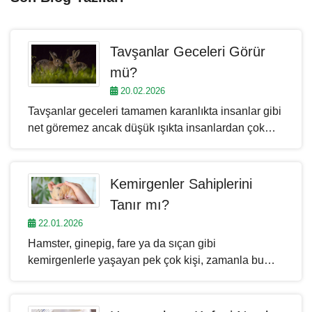
Tavşanlar Geceleri Görür
mü?
20.02.2026
Tavşanlar geceleri tamamen karanlıkta insanlar gibi
net göremez ancak düşük ışıkta insanlardan çok
daha iyi görürler. Bunun temel nedeni göz
yapılarının alacakaranlık ve geceye uyumlu
olmasıdır. Tavşanlar doğaları gereği hem gündüz
Kemirgenler Sahiplerini
hem gece aktif olabilen, yani krepüsküler canlılardır.
Tanır mı?
Özellikle gün doğumu ve gün batımı saatlerinde
22.01.2026
daha hareketlidirler. Bu nedenle tavşanların göz
Hamster, ginepig, fare ya da sıçan gibi
yapısı loş ve düşük ışıklı ortamlarda daha
kemirgenlerle yaşayan pek çok kişi, zamanla bu
avantajlıdır.
küçük dostlarının kendilerini tanıyıp tanımadığını
merak eder. Sessiz, çekingen ve gözlemci yapıları
nedeniyle duygularını açıkça belli etmeseler de,