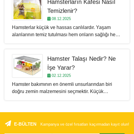
Hamsterların Kafesi Nasıl
kemirgenler sandığımızdan çok daha algılayıcı
Temizlenir?
canlılardır. Peki gerçekten sahiplerini tanıyabilirler
08.12.2025
mi?
Hamsterlar küçük ve hassas canlılardır. Yaşam
alanlarının temiz tutulması hem onların sağlığı hem
de çevrede oluşabilecek kötü kokuların önlenmesi
için oldukça önemlidir. Düzenli şekilde temizlenen
bir kafes, hamsterın daha mutlu, enerjik ve sağlıklı
Hamster Talaşı Nedir? Ne
olmasını sağlar. Bu yazıda hamster kafesinin nasıl
İşe Yarar?
temizlenmesi gerektiğini, hangi adımların izlenmesi
02.12.2025
gerektiğini ve temizlik sırasında dikkat edilmesi
Hamster bakımının en önemli unsurlarından biri
gereken noktaları inceliyoruz.
doğru zemin malzemesini seçmektir. Küçük
kemirgenlerin sağlıklı, rahat ve doğal bir yaşam
sürdürebilmeleri için kafes içinde kullanılan talaş
büyük rol oynar. Hem yaşam alanlarının temiz
kalmasını sağlar hem de onların doğal
E-BÜLTEN
Kampanya ve özel fırsatları kaçırmadan kayıt olun!
davranışlarını destekler. Bu yazıda hamster talaşının