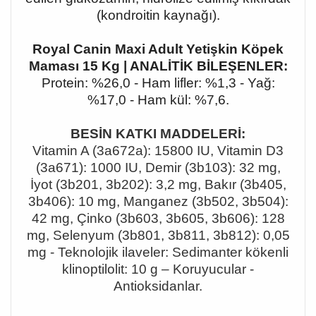
(kondroitin kaynağı).
Royal Canin Maxi Adult Yetişkin Köpek
Maması 15 Kg | ANALİTİK BİLEŞENLER:
Protein: %26,0 - Ham lifler: %1,3 - Yağ:
%17,0 - Ham kül: %7,6.
BESİN KATKI MADDELERİ:
Vitamin A (3a672a): 15800 IU, Vitamin D3
(3a671): 1000 IU, Demir (3b103): 32 mg,
İyot (3b201, 3b202): 3,2 mg, Bakır (3b405,
3b406): 10 mg, Manganez (3b502, 3b504):
42 mg, Çinko (3b603, 3b605, 3b606): 128
mg, Selenyum (3b801, 3b811, 3b812): 0,05
mg - Teknolojik ilaveler: Sedimanter kökenli
klinoptilolit: 10 g
– Koruyucular -
Antioksidanlar.