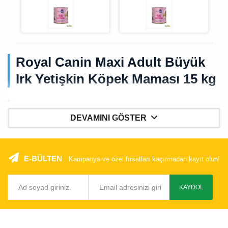
Royal Canin Maxi Adult Büyük
Irk Yetişkin Köpek Maması 15 kg
Royal Canin Maxi Adult; 15 ay ile 5 yaş arasındaki, 26–44
DEVAMINI GÖSTER
kg ağırlığındaki büyük ırk yetişkin köpekler (Golden
Retriever, Labrador, Alman Kurdu, Rottweiler gibi ırklar
dahil) için formüle edilmiş, sindirim ve eklem sağlığını
E-BÜLTEN
Kampanya ve özel fırsatları kaçırmadan kayıt olun!
destekleyen tam ve dengeli bir kuru mamadır. 15 kg'lık
ambalajıyla Çukurova Pet'te orijinal ürün garantisiyle,
Türkiye geneline kargo ile sunulmaktadır.
KAYDOL
Büyük ırk köpeklerin sindirim sistemi, kemik ve eklem