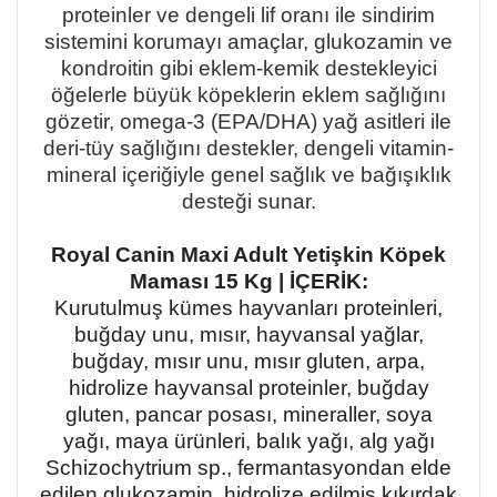
proteinler ve dengeli lif oranı ile sindirim
sistemini korumayı amaçlar, glukozamin ve
kondroitin gibi eklem-kemik destekleyici
öğelerle büyük köpeklerin eklem sağlığını
gözetir, omega-3 (EPA/DHA) yağ asitleri ile
deri-tüy sağlığını destekler, dengeli vitamin-
mineral içeriğiyle genel sağlık ve bağışıklık
desteği sunar.
Royal Canin Maxi Adult Yetişkin Köpek
Maması 15 Kg | İÇERİK:
Kurutulmuş kümes hayvanları proteinleri,
buğday unu, mısır, hayvansal yağlar,
buğday, mısır unu, mısır gluten, arpa,
hidrolize hayvansal proteinler, buğday
gluten, pancar posası, mineraller, soya
yağı, maya ürünleri, balık yağı, alg yağı
Schizochytrium sp., fermantasyondan elde
edilen glukozamin, hidrolize edilmiş kıkırdak