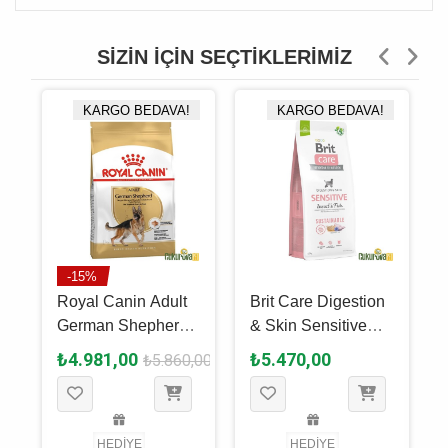
SIZIN İÇIN SEÇTIKLERIMIZ
KARGO BEDAVA!
KARGO BEDAVA!
-15%
Royal Canin Adult
Brit Care Digestion
German Shepherd
& Skin Sensitive
Yetişkin Köpek
Balıklı Ve Larva
₺4.981,00
₺5.470,00
₺5.860,00
Maması 11 Kg
Proteinli Yetişkin
Köpek Maması 12
Kg
HEDİYE
HEDİYE