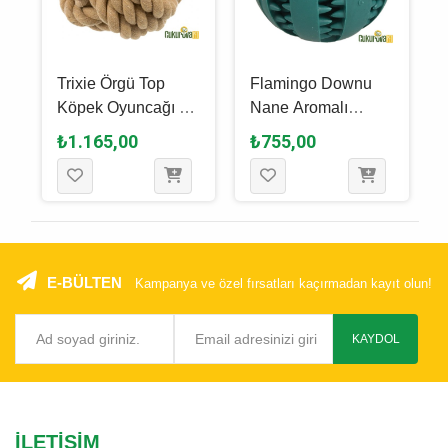
Trixie Örgü Top
Flamingo Downu
Köpek Oyuncağı 18
Nane Aromalı
Cm
Plastik Top Köpek
₺1.165,00
₺755,00
Oyuncağı 7 Cm
E-BÜLTEN
Kampanya ve özel fırsatları kaçırmadan kayıt olun!
KAYDOL
İLETIŞIM