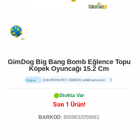
GimDog Big Bang Bomb Eğlence Topu
Köpek Oyuncağı 15.2 Cm
ÇUKUROVA PET, GIMDOG yetkili satıcısıdır.
Orijinal
Ürün
Stokta Var
Son 1 Ürün!
BARKOD:
8009632056661