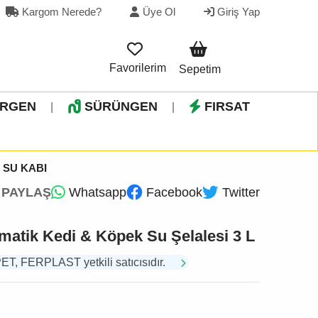
Kargom Nerede?
Üye Ol
Giriş Yap
Favorilerim
Sepetim
İRGEN
SÜRÜNGEN
FIRSAT
|
|
 SU KABI
PAYLAŞ
Whatsapp
Facebook
Twitter
matik Kedi & Köpek Su Şelalesi 3 L
 FERPLAST yetkili satıcısıdır.