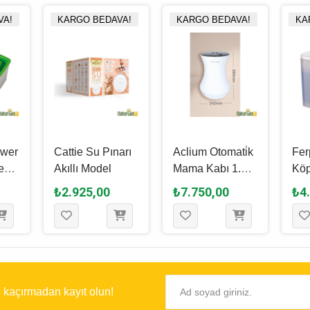
VA!
KARGO BEDAVA!
KARGO BEDAVA!
KA
ower
Cattie Su Pınarı
Aclium Otomati̇k
Fer
kli̇
Akıllı Model
Mama Kabı 1.2
Köp
̇
Kg
Oto
₺2.925,00
₺7.750,00
₺4
Şel
ı kaçırmadan kayıt olun!