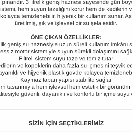
pınarıdır. 3 litrelik geniş haznesi sayesinde gün boy
stemi, hem suyun tazeliğini korur hem de kedilerin v
kolayca temizlenebilir, hijyenik bir kullanım sunar. As
üretilmiş, şık ve işlevsel bir su şelalesidir.
ÖNE ÇIKAN ÖZELLİKLER:
relik geniş su haznesiyle uzun süreli kullanım imkânı 
essiz motor sistemiyle suyun sürekli dolaşımını sağl
Filtreli sistem suyu taze ve temiz tutar
dilerin ve köpeklerin daha fazla su içmesini teşvik e
yanıklı ve hijyenik plastik gövde kolayca temizlenebi
Kaymaz taban yapısı stabilite sağlar
n tasarımıyla hem işlevsel hem estetik bir görünüm
litesiyle güvenli, dayanıklı ve konforlu bir içme su
SIZIN İÇIN SEÇTIKLERIMIZ