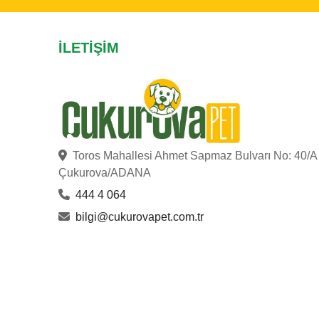
İLETIŞIM
Toros Mahallesi Ahmet Sapmaz Bulvarı No: 40/A
Çukurova/ADANA
444 4 064
bilgi@cukurovapet.com.tr
ÇUKUROVA PET
© Copyright 2023
. Hakları Saklıdır.