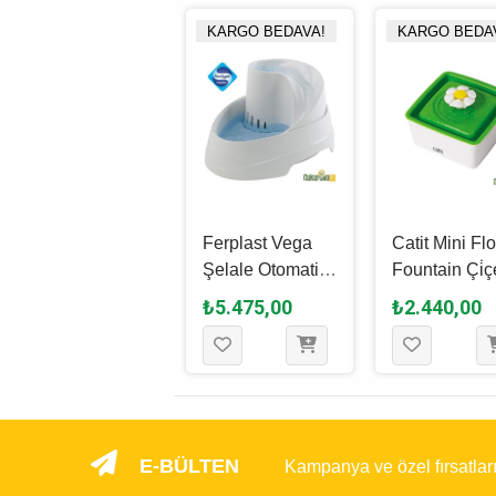
KARGO BEDAVA!
KARGO BEDAVA!
KARGO BEDA
Aclium Köpek
Ferplast Vega
Catit Mini Fl
Su Sebi̇li̇ 2.4 L
Şelale Otomatik
Fountain Çi̇çe
Kedi̇ & Köpek
Otomati̇k Kedi
₺2.890,00
₺5.475,00
₺2.440,00
Su Kabı - 2 L
Suluğu 1.5 L
E-BÜLTEN
Kampanya ve özel fırsatlar