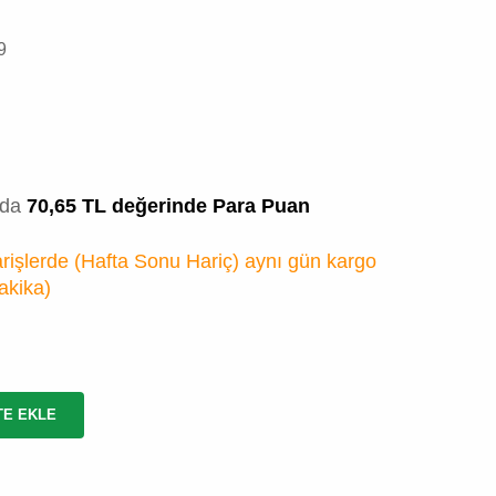
9
zda
70,65 TL değerinde Para Puan
rişlerde (Hafta Sonu Hariç) aynı gün kargo
akika
)
TE EKLE