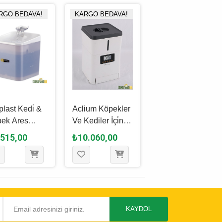
RGO BEDAVA!
KARGO BEDAVA!
KARGO BEDAVA!
plast Kedi̇ &
Aclium Köpekler
Catit Pixi Led
ek Ares
Ve Kediler İçi̇n
Sevi̇ye
matik Su
Aclium Akıllı
Göstergeli
.515,00
₺10.060,00
₺5.030,00
alesi̇ 2 L
Otomatik Hazneli
Otomatik Kedi̇
Su Kabı 1 Kg
Su Sebi̇li̇ 2 L
Mavi̇
KAYDOL