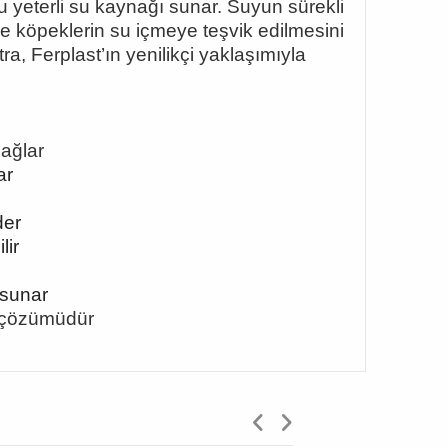
u yeterli su kaynağı sunar. Suyun sürekli
e köpeklerin su içmeye teşvik edilmesini
tra, Ferplast
’
ın yenilikçi yaklaşımıyla
sağlar
ar
der
lir
 sunar
yu çözümüdür