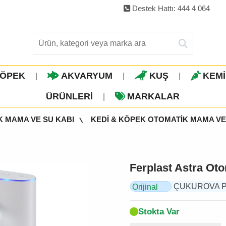
Destek Hattı: 444 4 064
ÖPEK
AKVARYUM
KUŞ
KEM
|
|
|
ÜRÜNLERI
MARKALAR
|
K MAMA VE SU KABI
KEDİ & KÖPEK OTOMATİK MAMA VE
Ferplast Astra Oto
ÇUKUROVA PET,
Orijinal
Ürün
Stokta Var