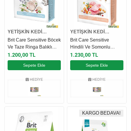
YETİŞKİN KEDİ
YETİŞKİN KEDİ
MAMASI
MAMASI
Brit Care Sensitive Böcek
Brit Care Sensitive
Ve Taze Ringa Balıklı
Hindili Ve Somonlu
Yetişki̇n Kedi Maması 2
Yetişkin Kedi Maması 2
1.200,00 TL
1.230,00 TL
Kg
Kg
Sepete Ekle
Sepete Ekle
HEDİYE
HEDİYE
KARGO BEDAVA!