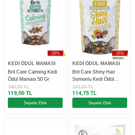
-15%
-15%
KEDİ ÖDÜL MAMASI
KEDİ ÖDÜL MAMASI
Brit Care Calming Kedi
Brit Care Shiny Hair
Ödül Maması 50 Gr
Somonlu Kedi Ödül
Maması 50 Gr
140,00 TL
135,00 TL
119,00 TL
114,75 TL
Sepete Ekle
Sepete Ekle