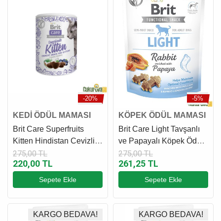
-20%
-5%
KEDİ ÖDÜL MAMASI
KÖPEK ÖDÜL MAMASI
Brit Care Superfruits
Brit Care Light Tavşanlı
Kitten Hindistan Cevizli
ve Papayalı Köpek Ödül
ve Yaban Mersinli Yavru
Maması 150 Gr
275,00 TL
275,00 TL
220,00 TL
261,25 TL
Kedi Ödül Maması 100
Gr
Sepete Ekle
Sepete Ekle
KARGO BEDAVA!
KARGO BEDAVA!