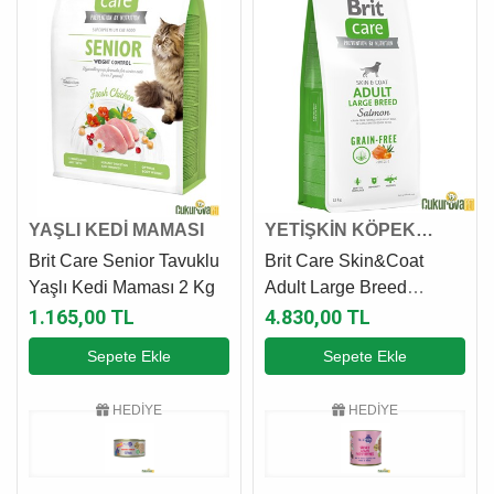
YAŞLI KEDİ MAMASI
YETİŞKİN KÖPEK
MAMASI
Brit Care Senior Tavuklu
Brit Care Skin&Coat
Yaşlı Kedi Maması 2 Kg
Adult Large Breed
Somonlu Yetişki̇n Köpek
1.165,00 TL
4.830,00 TL
Maması 12 Kg
Sepete Ekle
Sepete Ekle
HEDİYE
HEDİYE