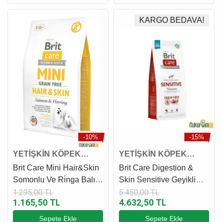
KARGO BEDAVA!
-10%
-15%
YETİŞKİN KÖPEK
YETİŞKİN KÖPEK
MAMASI
MAMASI
Brit Care Mini Hair&Skin
Brit Care Digestion &
Somonlu Ve Ri̇nga Balıklı
Skin Sensitive Geyikli
Yetişkin Köpek Maması 2
Yetişki̇n Köpek Maması
1.295,00 TL
5.450,00 TL
1.165,50 TL
4.632,50 TL
Kg
12 Kg
Sepete Ekle
Sepete Ekle