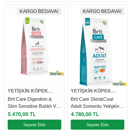
KARGO BEDAVA!
KARGO BEDAVA!
YETİŞKİN KÖPEK
YETİŞKİN KÖPEK
MAMASI
MAMASI
Brit Care Digestion &
Brit Care Skin&Coat
Skin Sensitive Balıklı Ve
Adult Somonlu Yetişki̇n
Larva Proteinli Yetişkin
Köpek Maması 12 Kg
5.470,00 TL
4.780,00 TL
Köpek Maması 12 Kg
Sepete Ekle
Sepete Ekle