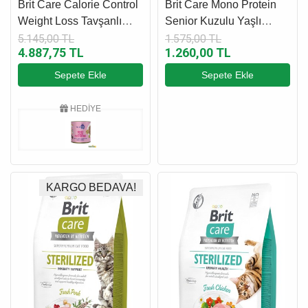
MAMASI
Brit Care Calorie Control
Brit Care Mono Protein
Weight Loss Tavşanlı
Senior Kuzulu Yaşlı
Yetişkin Köpek Maması
Köpek Maması 3 Kg
5.145,00 TL
1.575,00 TL
4.887,75 TL
1.260,00 TL
12 Kg
Sepete Ekle
Sepete Ekle
HEDİYE
KARGO BEDAVA!