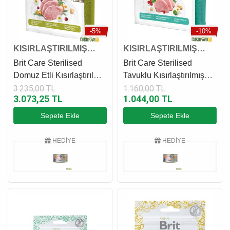
-5%
-10%
KISIRLAŞTIRILMIŞ
KISIRLAŞTIRILMIŞ
KEDİ MAMASI
KEDİ MAMASI
Brit Care Sterilised
Brit Care Sterilised
Domuz Etli Kısırlaştırılmış
Tavuklu Kısırlaştırılmış
Kedi Maması 7 Kg
Kedi Maması 2 Kg
3.235,00 TL
1.160,00 TL
3.073,25 TL
1.044,00 TL
Sepete Ekle
Sepete Ekle
HEDİYE
HEDİYE