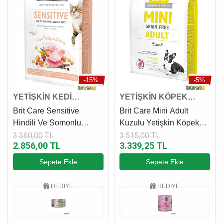
-15%
-5%
YETİŞKİN KEDİ
YETİŞKİN KÖPEK
MAMASI
MAMASI
Brit Care Sensitive
Brit Care Mini Adult
Hindili Ve Somonlu
Kuzulu Yetişkin Köpek
Yetişkin Kedi Maması 7
Maması 7 Kg
3.360,00 TL
3.515,00 TL
2.856,00 TL
3.339,25 TL
Kg
Sepete Ekle
Sepete Ekle
HEDİYE
HEDİYE