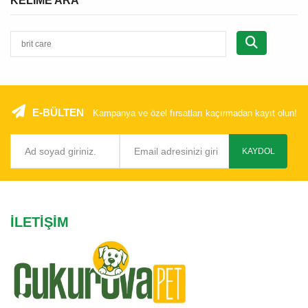
KELIME ARA
E-BÜLTEN
Kampanya ve özel fırsatları kaçırmadan kayıt olun!
KAYDOL
İLETIŞIM