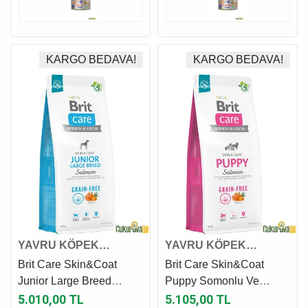
KARGO BEDAVA!
KARGO BEDAVA!
YAVRU KÖPEK
YAVRU KÖPEK
MAMASI
MAMASI
Brit Care Skin&Coat
Brit Care Skin&Coat
Junior Large Breed
Puppy Somonlu Ve
Somonlu Yavru Köpek
Patatesli Yavru Köpek
5.010,00 TL
5.105,00 TL