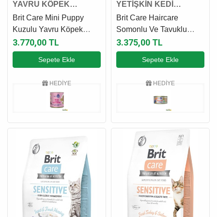
YAVRU KÖPEK
YETİŞKİN KEDİ
MAMASI
MAMASI
Brit Care Mini Puppy
Brit Care Haircare
Kuzulu Yavru Köpek
Somonlu Ve Tavuklu
Maması 7 Kg
Yetişkin Kedi Maması 7
3.770,00 TL
3.375,00 TL
Kg
Sepete Ekle
Sepete Ekle
HEDİYE
HEDİYE