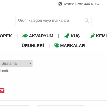
Destek Hattı: 444 4 064
ÖPEK
AKVARYUM
KUŞ
KEM
|
|
|
ÜRÜNLERI
MARKALAR
|
lundu