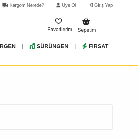
Kargom Nerede?
Üye Ol
Giriş Yap
Favorilerim
Sepetim
İRGEN
SÜRÜNGEN
FIRSAT
|
|