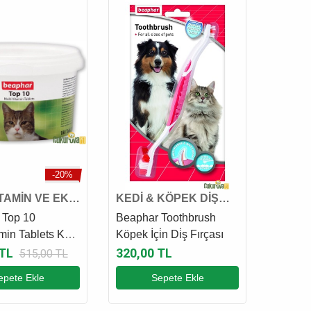
-20%
İTAMİN VE EK
KEDİ & KÖPEK DİŞ
FIRÇASI VE MACUNU
 Top 10
Beaphar Toothbrush
amin Tablets Kedi
Köpek İçi̇n Di̇ş Fırçası
 180 Adet
 TL
320,00 TL
515,00 TL
epete Ekle
Sepete Ekle