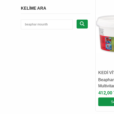
KELIME ARA
KEDİ V
BESİN
Beaphar
Multivit
Vitamini
412,00
S