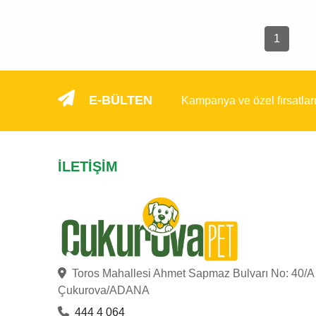
1
E-BÜLTEN
Kampanya ve özel fırsatlar
İLETIŞIM
Toros Mahallesi Ahmet Sapmaz Bulvarı No: 40/A
Çukurova/ADANA
444 4 064