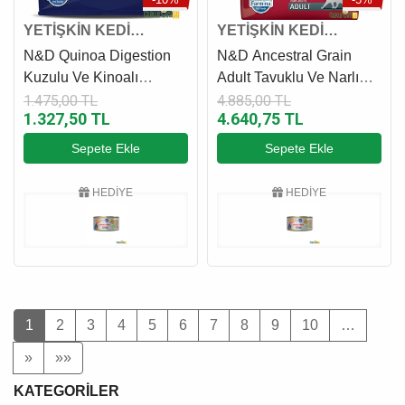
YETİŞKİN KEDİ
YETİŞKİN KEDİ
MAMASI
MAMASI
N&D Quinoa Digestion
N&D Ancestral Grain
Kuzulu Ve Kinoalı
Adult Tavuklu Ve Narlı
Yetişkin Kedi Maması 1.5
Yetişkin Kedi Maması 10
1.475,00 TL
4.885,00 TL
1.327,50 TL
4.640,75 TL
Kg
Kg
Sepete Ekle
Sepete Ekle
HEDİYE
HEDİYE
1
2
3
4
5
6
7
8
9
10
…
»
»»
KATEGORILER