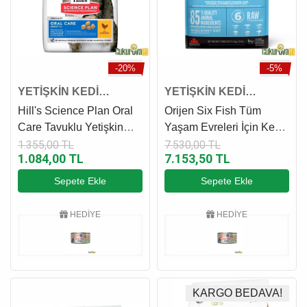
-20%
-5%
YETİŞKİN KEDİ
YETİŞKİN KEDİ
MAMASI
MAMASI
Hill's Science Plan Oral
Orijen Six Fish Tüm
Care Tavuklu Yetişkin
Yaşam Evreleri İçin Kedi
Kedi Maması 1.5 Kg
Maması 5.4 Kg
1.355,00 TL
7.530,00 TL
1.084,00 TL
7.153,50 TL
Sepete Ekle
Sepete Ekle
HEDİYE
HEDİYE
KARGO BEDAVA!