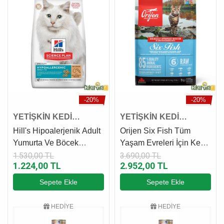
-20%
-20%
YETİŞKİN KEDİ
YETİŞKİN KEDİ
MAMASI
MAMASI
Hill's Hipoalerjenik Adult
Orijen Six Fish Tüm
Yumurta Ve Böcek
Yaşam Evreleri İçin Kedi
Proteinli Yetişkin Kedi
Maması 1.8 Kg
1.530,00 TL
3.690,00 TL
1.224,00 TL
2.952,00 TL
Maması 1.5 Kg
Sepete Ekle
Sepete Ekle
HEDİYE
HEDİYE