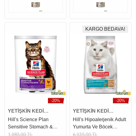
KARGO BEDAVA!
-20%
-20%
YETİŞKİN KEDİ
YETİŞKİN KEDİ
MAMASI
MAMASI
Hill's Science Plan
Hill's Hipoalerjenik Adult
Sensitive Stomach &
Yumurta Ve Böcek
Skin Adult Tavuklu
Proteinli Yetişki̇n Kedi̇
1.385,00 TL
6.335,00 TL