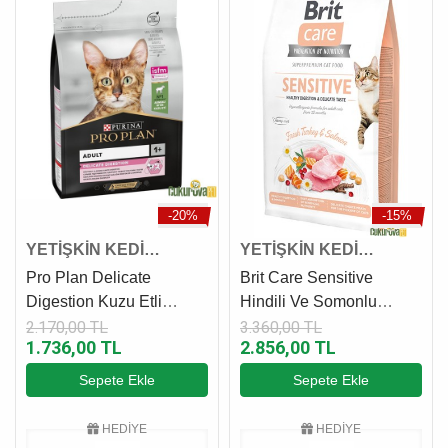
-20%
-15%
YETİŞKİN KEDİ
YETİŞKİN KEDİ
MAMASI
MAMASI
Pro Plan Delicate
Brit Care Sensitive
Digestion Kuzu Etli
Hindili Ve Somonlu
Yetişkin Kedi Maması 3
Yetişkin Kedi Maması 7
2.170,00 TL
3.360,00 TL
1.736,00 TL
2.856,00 TL
Kg
Kg
Sepete Ekle
Sepete Ekle
HEDİYE
HEDİYE