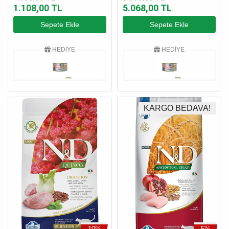
1.108,00 TL
5.068,00 TL
Yetişkin Kedi Maması 1.5
Maması 7 Kg
Kg
Sepete Ekle
Sepete Ekle
HEDİYE
HEDİYE
KARGO BEDAVA!
-10%
-5%