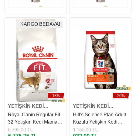
KARGO BEDAVA!
-15%
-20%
YETİŞKİN KEDİ
YETİŞKİN KEDİ
MAMASI
MAMASI
Royal Canin Regular Fit
Hill's Science Plan Adult
32 Yetişkin Kedi Maması
Kuzulu Yetişkin Kedi
15 Kg
Maması 1.5 Kg
6.795,00 TL
1.165,00 TL
5.775,75 TL
932,00 TL