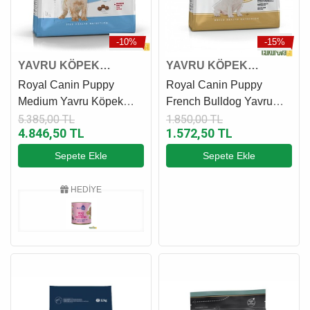
-10%
-15%
YAVRU KÖPEK
YAVRU KÖPEK
MAMASI
MAMASI
Royal Canin Puppy
Royal Canin Puppy
Medium Yavru Köpek
French Bulldog Yavru
Maması 15 Kg
Köpek Maması 3 Kg
5.385,00 TL
1.850,00 TL
4.846,50 TL
1.572,50 TL
Sepete Ekle
Sepete Ekle
HEDİYE