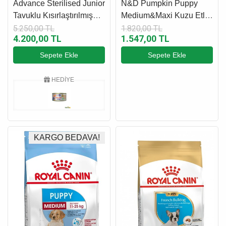
MAMASI
Advance Sterilised Junior
N&D Pumpkin Puppy
Tavuklu Kısırlaştırılmış
Medium&Maxi Kuzu Etli
Yavru Kedi Maması 10
Yaban Mersinli Ve
5.250,00 TL
1.820,00 TL
4.200,00 TL
1.547,00 TL
Kg
Balkabaklı Yavru Köpek
Maması 2.5 Kg
Sepete Ekle
Sepete Ekle
HEDİYE
KARGO BEDAVA!