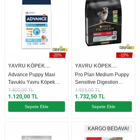
-20%
-10%
YAVRU KÖPEK
YAVRU KÖPEK
MAMASI
MAMASI
Advance Puppy Maxi
Pro Plan Medium Puppy
Tavuklu Yavru Köpek
Sensitive Digestion
Maması 3 Kg
Kuzulu Ve Pirinçli Yavru
1.400,00 TL
1.925,00 TL
1.120,00 TL
1.732,50 TL
Köpek Maması 3 Kg
Sepete Ekle
Sepete Ekle
KARGO BEDAVA!