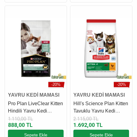
-20%
-20%
YAVRU KEDİ MAMASI
YAVRU KEDİ MAMASI
Pro Plan LiveClear Kitten
Hill's Science Plan Kitten
Hindili Yavru Kedi
Tavuklu Yavru Kedi
Maması 1.4 Kg
Maması 3 Kg
1.110,00 TL
2.115,00 TL
888,00 TL
1.692,00 TL
Sepete Ekle
Sepete Ekle