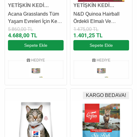
YETİŞKİN KEDİ
YETİŞKİN KEDİ
MAMASI
MAMASI
Acana Grasslands Tüm
N&D Quinoa Hairball
Yaşam Evreleri İçin Kedi
Ördekli Elmalı Ve
Maması 4.5 Kg
Kızılcıklı Yetişkin Kedi
5.860,00 TL
1.475,00 TL
4.688,00 TL
1.401,25 TL
Maması 1.5 Kg
Sepete Ekle
Sepete Ekle
HEDİYE
HEDİYE
KARGO BEDAVA!