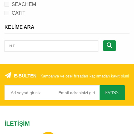
SEACHEM
CATIT
CATTIE
KELIME ARA
FLAMINGO
SIMPLE SOLUTION
PETS FAMILY
BEEZTEES
CRYSTALIN
SERA
E-BÜLTEN
Kampanya ve özel fırsatları kaçırmadan kayıt olun!
SANICAT
G & B
KAYDOL
MIAMOR
E-JET
CHIPSI
İLETIŞIM
DOGIT