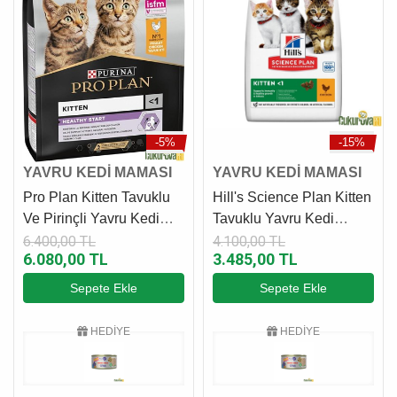
-5%
-15%
YAVRU KEDİ MAMASI
YAVRU KEDİ MAMASI
Pro Plan Kitten Tavuklu
Hill's Science Plan Kitten
Ve Pirinçli Yavru Kedi
Tavuklu Yavru Kedi
Maması 10 Kg
Maması 7 Kg
6.400,00 TL
4.100,00 TL
6.080,00 TL
3.485,00 TL
Sepete Ekle
Sepete Ekle
HEDİYE
HEDİYE