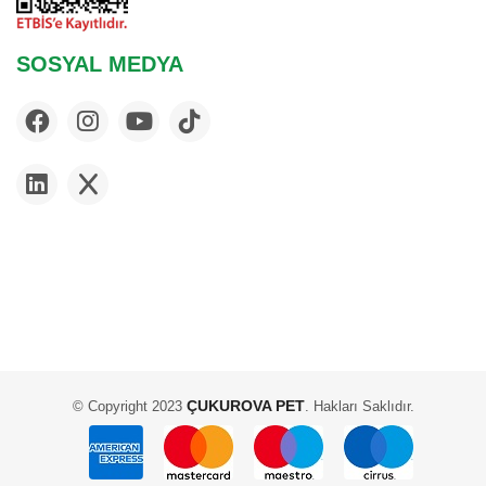
ANIMONDA
DAYANG
SOSYAL MEDYA
POLO
IMAC
N & D
MARINA
TROPICAL
SUPREME
EVER CLEAN
BRIT
AQUANIC
ACLIUM
EASTLAND
ÇUKUROVA PET
© Copyright 2023
. Hakları Saklıdır.
PET GARDEN
EXO TERRA