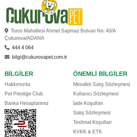
GIMDOG
LIVING WORLD
ROYAL CANIN
TROPICA
Toros Mahallesi Ahmet Sapmaz Bulvarı No: 40/A
HILL'S
Çukurova/ADANA
CAT CHOW
444 4 064
DOPHIN
bilgi@cukurovapet.com.tr
FURMINATOR
FELIX
BILGILER
ÖNEMLI BILGILER
AQUAEL
Hakkımızda
Mesafeli Satış Sözleşmesi
GIMCAT
Pet Prestige Club
Kullanıcı Sözleşmesi
ORIJEN
Banka Hesaplarımız
İade Koşulları
DOGGIE
Satış Sözleşmesi
VERSELE LAGA
Teslimat Koşulları
TETRA
KVKK & ETK
FERPLAST