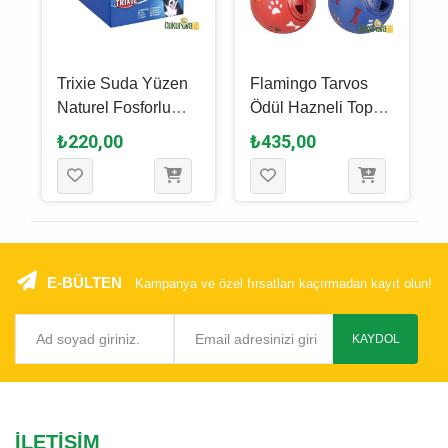
Trixie Suda Yüzen
Flamingo Tarvos
Naturel Fosforlu
Ödül Hazneli Top
Top Köpek
Köpek Oyuncağı
₺220,00
₺435,00
Oyuncağı Karışık
Karışık Renkli - 7
Çeşitli - 6 Cm
Cm
E-BÜLTEN
Kampanya ve özel fırsatları kaçırmadan kayıt olun!
KAYDOL
İLETIŞIM