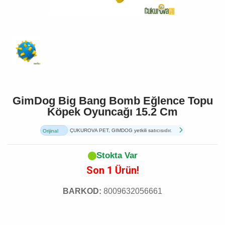
GimDog Big Bang Bomb Eğlence Topu
Köpek Oyuncağı 15.2 Cm
ÇUKUROVA PET, GIMDOG yetkili satıcısıdır.
Orijinal
Ürün
Stokta Var
Son 1 Ürün!
BARKOD:
8009632056661