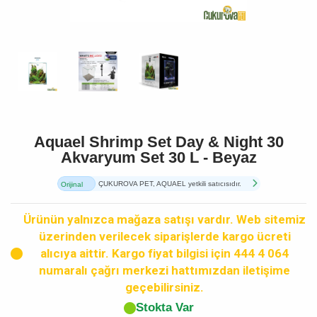
Aquael Shrimp Set Day & Night 30
Akvaryum Set 30 L - Beyaz
ÇUKUROVA PET, AQUAEL yetkili satıcısıdır.
Orijinal
Ürün
Ürünün yalnızca mağaza satışı vardır. Web sitemiz
üzerinden verilecek siparişlerde kargo ücreti
alıcıya aittir. Kargo fiyat bilgisi için 444 4 064
numaralı çağrı merkezi hattımızdan iletişime
geçebilirsiniz.
Stokta Var