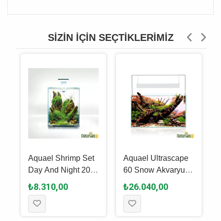
SIZIN İÇIN SEÇTIKLERIMIZ
Aquael Shrimp Set
Aquael Ultrascape
Day And Night 20
60 Snow Akvaryum
Kari̇des Akvaryumu
Set 54 L
₺8.310,00
₺26.040,00
20 L - Beyaz