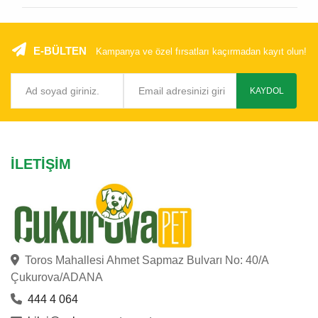
E-BÜLTEN
Kampanya ve özel fırsatları kaçırmadan kayıt olun!
KAYDOL
İLETIŞIM
Toros Mahallesi Ahmet Sapmaz Bulvarı No: 40/A
Çukurova/ADANA
444 4 064