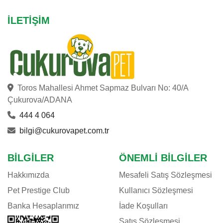
İLETIŞIM
Toros Mahallesi Ahmet Sapmaz Bulvarı No: 40/A
Çukurova/ADANA
444 4 064
bilgi@cukurovapet.com.tr
BILGILER
ÖNEMLI BILGILER
Hakkımızda
Mesafeli Satış Sözleşmesi
Pet Prestige Club
Kullanıcı Sözleşmesi
Banka Hesaplarımız
İade Koşulları
Satış Sözleşmesi