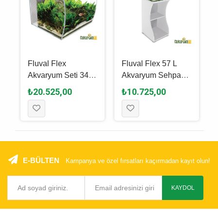
Fluval Flex
Fluval Flex 57 L
Akvaryum Seti 34 L
Akvaryum Sehpası
- Beyaz
Beyaz
₺20.525,00
₺10.725,00
E-BÜLTEN
Kampanya ve özel fırsatları kaçırmadan kayıt olun!
KAYDOL