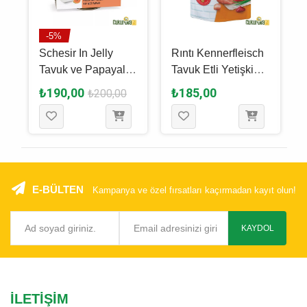
-5%
Schesir In Jelly
Rıntı Kennerfleisch
Tavuk ve Papayalı
Tavuk Etli Yetişkin
Köpek Yaş Maması
Köpek Yaş Maması
₺190,00
₺185,00
₺200,00
150 Gr
400 Gr
E-BÜLTEN
Kampanya ve özel fırsatları kaçırmadan kayıt olun!
KAYDOL
İLETIŞIM