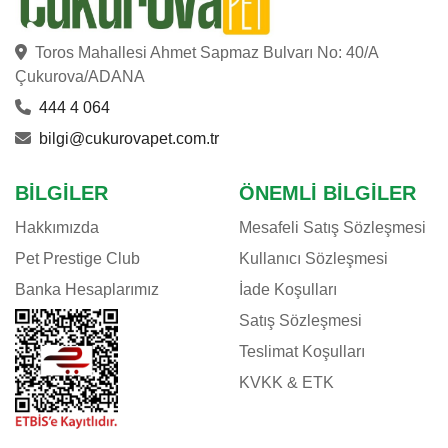
DOG CHOW
DOGGIE
Toros Mahallesi Ahmet Sapmaz Bulvarı No: 40/A
DOGIT
Çukurova/ADANA
DOPHIN
444 4 064
EASTLAND
bilgi@cukurovapet.com.tr
EHEIM
E-JET
BILGILER
ÖNEMLI BILGILER
EUROGOLD
Hakkımızda
Mesafeli Satış Sözleşmesi
EVER CLEAN
Pet Prestige Club
Kullanıcı Sözleşmesi
EXO TERRA
Banka Hesaplarımız
İade Koşulları
EZYDOG
Satış Sözleşmesi
FELIX
Teslimat Koşulları
FERPLAST
KVKK & ETK
FLAMINGO
FLEXI
FLUVAL