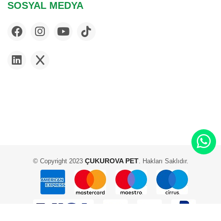
SOSYAL MEDYA
FURMINATOR
G & B
GARDENMIX
GIMCAT
GIMDOG
GLORY
GOURMET
HABITRAIL
HILL'S
IMAC
JBL
ÇUKUROVA PET
© Copyright 2023
. Hakları Saklıdır.
JOE'S CAT
KARLIE
KONG
LIVING WORLD