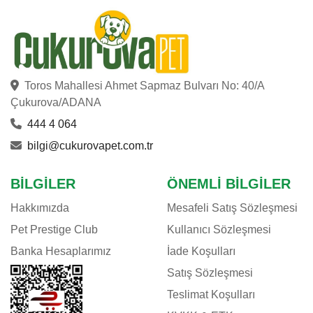
CRYSTALIN
DAYANG
DOG CHOW
DOGGIE
Toros Mahallesi Ahmet Sapmaz Bulvarı No: 40/A
DOGIT
Çukurova/ADANA
DOPHIN
444 4 064
EASTLAND
bilgi@cukurovapet.com.tr
EHEIM
E-JET
BILGILER
ÖNEMLI BILGILER
EUROGOLD
Hakkımızda
Mesafeli Satış Sözleşmesi
EVER CLEAN
Pet Prestige Club
Kullanıcı Sözleşmesi
EXO TERRA
Banka Hesaplarımız
İade Koşulları
EZYDOG
Satış Sözleşmesi
FELIX
Teslimat Koşulları
FERPLAST