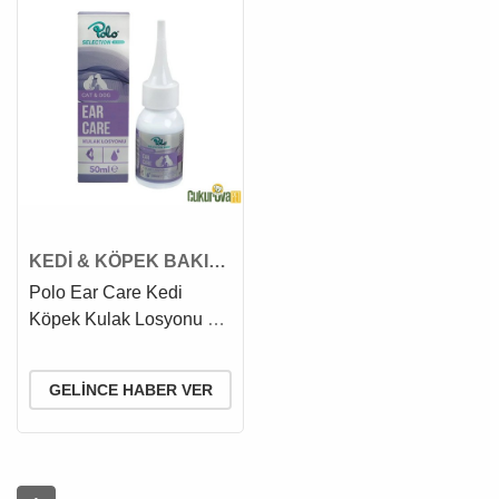
KEDİ & KÖPEK BAKIM
VE HİJYEN ÜRÜNÜ
Polo Ear Care Kedi
Köpek Kulak Losyonu 50
Ml
GELINCE HABER VER