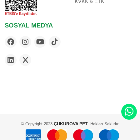
KVKK & ETK
FLAMINGO
FLEXI
FLUVAL
SOSYAL MEDYA
FURMINATOR
G & B
GARDENMIX
GIMCAT
GIMDOG
GLORY
GOURMET
HABITRAIL
HILL'S
IMAC
JBL
ÇUKUROVA PET
© Copyright 2023
. Hakları Saklıdır.
JOE'S CAT
KARLIE