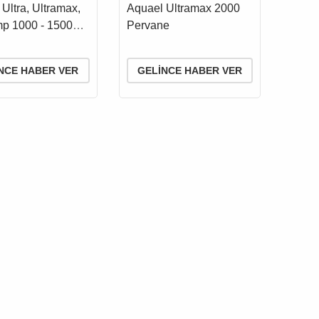
TIS, PERVANE
MIKNATIS, PERVANE
Ultra, Ultramax,
Aquael Ultramax 2000
İ
VE MİLİ
p 1000 - 1500
Pervane
 Mil
NCE HABER VER
GELINCE HABER VER