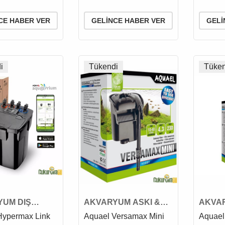
CE HABER VER
GELINCE HABER VER
GELI
i
Tükendi
Tüken
UM DIŞ
AKVARYUM ASKI &
AKVA
İ
ŞELALE FİLTRESİ
FİLTR
Hypermax Link
Aquael Versamax Mini
Aquael