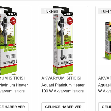
i
Tükendi
Tüken
UM ISITICISI
AKVARYUM ISITICISI
AKVAR
latinium Heater
Aquael Platinium Heater
Aquael
aryum Isıtıcısı
100 W Akvaryum Isıtıcısı
W Akvar
CE HABER VER
GELINCE HABER VER
GELI