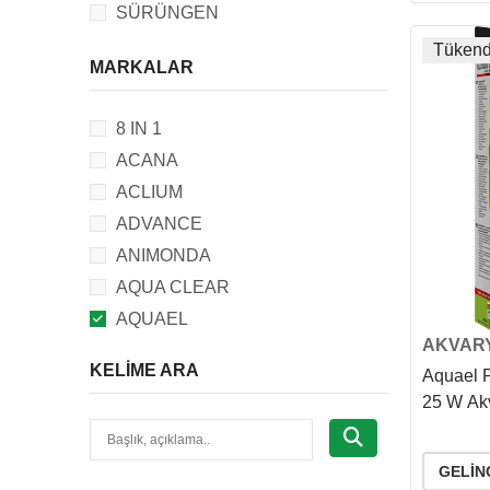
SÜRÜNGEN
Tükend
MARKALAR
8 IN 1
ACANA
ACLIUM
ADVANCE
ANIMONDA
AQUA CLEAR
AQUAEL
AKVARY
AQUANIC
KELIME ARA
Aquael P
BEAPHAR
25 W Akv
BEEZTEES
BRIT
GELIN
C.P.