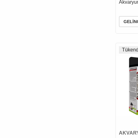
Akvaryum
MODERNA
MP BERGAMO
N & D
GELIN
ORIJEN
PET COMFORT
PET GARDEN
Tükend
PETS FAMILY
POLO
PRO PLAN
PURELE
QIHENG
QUIK
REGENT
RESUN
RINTI
AKVAR
ROYAL CANIN