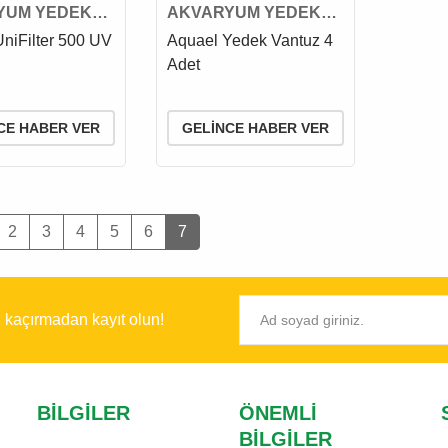
YUM YEDEK
AKVARYUM YEDEK
BA VE
VANTUZ
niFilter 500 UV
Aquael Yedek Vantuz 4
MESİ
Adet
CE HABER VER
GELINCE HABER VER
2
3
4
5
6
7
ı kaçırmadan kayıt olun!
BILGILER
ÖNEMLI
BILGILER