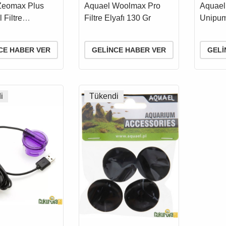
AL FİLTRE
ELYAFI
MIKNA
Zeomax Plus
Aquael Woolmax Pro
Aquael 
MESİ
VE MİL
 Filtre
Filtre Elyafı 130 Gr
Unipum
si 1 L
Uyumlu
CE HABER VER
GELINCE HABER VER
GELI
i
Tükendi