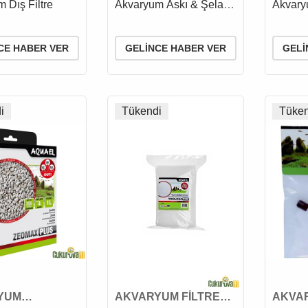
 Dış Filtre
Akvaryum Askı & Şelale
Akvary
Filtre
CE HABER VER
GELINCE HABER VER
GELI
i
Tükendi
Tüken
YUM
AKVARYUM FİLTRE
AKVA