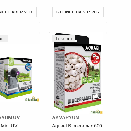
NCE HABER VER
GELINCE HABER VER
di
Tükendi
RYUM UV
AKVARYUM
ESİ
BİYOLOJİK FİLTRE
 Mini UV
Aquael Bioceramax 600