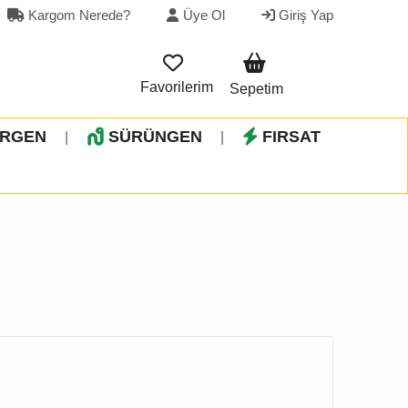
Kargom Nerede?
Üye Ol
Giriş Yap
Favorilerim
Sepetim
İRGEN
SÜRÜNGEN
FIRSAT
|
|