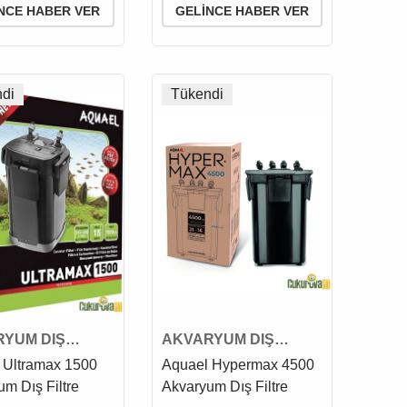
NCE HABER VER
GELINCE HABER VER
di
Tükendi
YUM DIŞ
AKVARYUM DIŞ
ESİ
FİLTRESİ
 Ultramax 1500
Aquael Hypermax 4500
m Dış Filtre
Akvaryum Dış Filtre