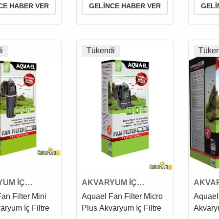
CE HABER VER
GELINCE HABER VER
GELI
i
Tükendi
Tüken
UM İÇ
AKVARYUM İÇ
AKVAR
İ
FİLTRESİ
FİLTR
an Filter Mini
Aquael Fan Filter Micro
Aquael
aryum İç Filtre
Plus Akvaryum İç Filtre
Akvaryu