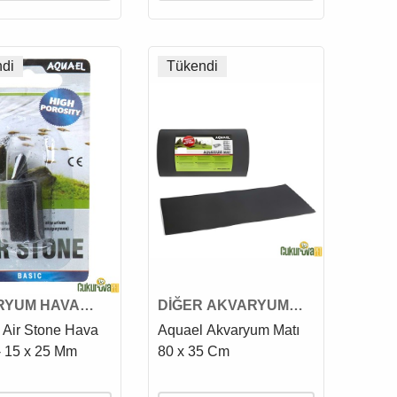
di
Tükendi
RYUM HAVA
DİĞER AKVARYUM
VE HAVA
AKSESUARLARI
 Air Stone Hava
Aquael Akvaryum Matı
EMESİ
- 15 x 25 Mm
80 x 35 Cm