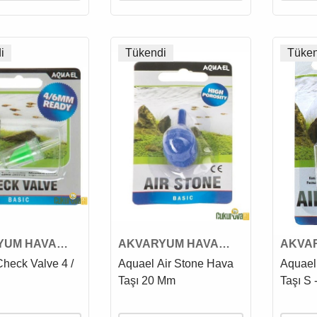
i
Tükendi
Tüken
YUM HAVA
AKVARYUM HAVA
AKVA
E HAVA
TAŞI VE HAVA
TAŞI 
heck Valve 4 /
Aquael Air Stone Hava
Aquael
MESİ
MALZEMESİ
MALZ
Taşı 20 Mm
Taşı S 