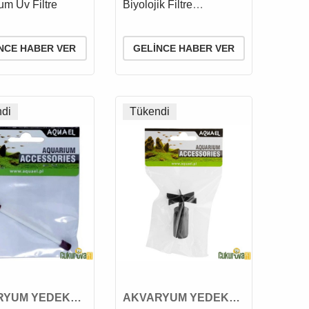
MALZEMESİ
um Uv Filtre
Biyolojik Filtre
Malzemesi 1 L
NCE HABER VER
GELINCE HABER VER
di
Tükendi
RYUM YEDEK
AKVARYUM YEDEK