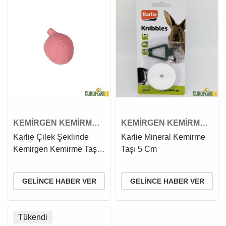
KEMİRGEN KEMİRME
KEMİRGEN KEMİRME
TAŞI
TAŞI
Karlie Çilek Şeklinde
Karlie Mineral Kemirme
Kemirgen Kemirme Taşı
Taşı 5 Cm
25 Gr
GELINCE HABER VER
GELINCE HABER VER
Tükendi