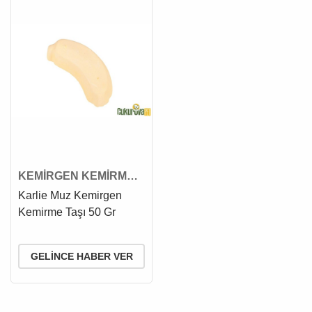
KEMİRGEN KEMİRME
TAŞI
Karlie Muz Kemirgen
Kemirme Taşı 50 Gr
GELINCE HABER VER