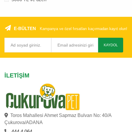
E-BÜLTEN
Kampanya ve özel fırsatları kaçırmadan kayıt olun!
KAYDOL
İLETIŞIM
Toros Mahallesi Ahmet Sapmaz Bulvarı No: 40/A
Çukurova/ADANA
444 4 064