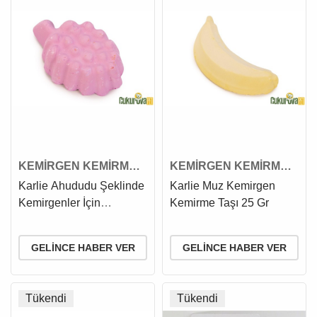
KEMİRGEN KEMİRME
KEMİRGEN KEMİRME
TAŞI
TAŞI
Karlie Ahududu Şeklinde
Karlie Muz Kemirgen
Kemirgenler İçin
Kemirme Taşı 25 Gr
Kemirme Taşı 60 Gr
GELINCE HABER VER
GELINCE HABER VER
Tükendi
Tükendi