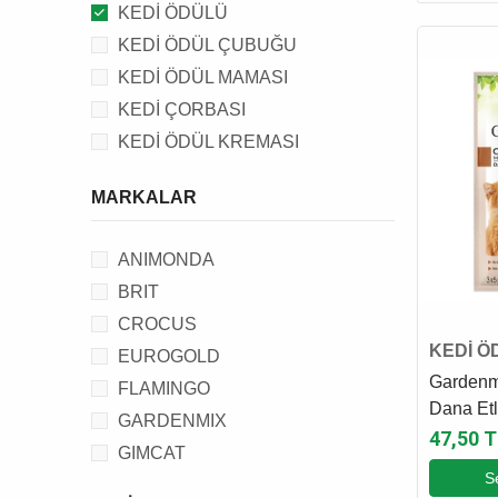
KEDİ ÖDÜLÜ
KEDİ ÖDÜL ÇUBUĞU
KEDİ ÖDÜL MAMASI
KEDİ ÇORBASI
KEDİ ÖDÜL KREMASI
MARKALAR
ANIMONDA
BRIT
CROCUS
KEDİ Ö
EUROGOLD
Gardenmi
FLAMINGO
Dana Etl
GARDENMIX
Çubuğu 3
47,50 T
GIMCAT
S
MEO