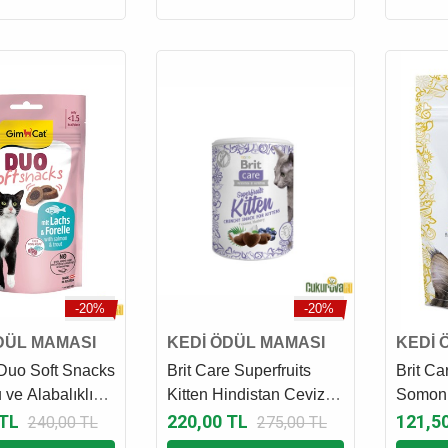
-20%
-20%
DÜL MAMASI
KEDİ ÖDÜL MAMASI
KEDİ 
Duo Soft Snacks
Brit Care Superfruits
Brit Ca
ve Alabalıklı
Kitten Hindistan Cevizli
Somonl
ül Maması 50 Gr
ve Yaban Mersinli Yavru
Maması
 TL
220,00 TL
121,5
240,00 TL
275,00 TL
Kedi Ödül Maması 100