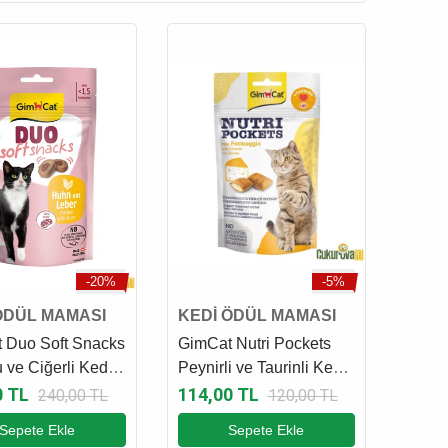
-20%
-5%
ÖDÜL MAMASI
KEDİ ÖDÜL MAMASI
 Duo Soft Snacks
GimCat Nutri Pockets
 ve Ciğerli Kedi
Peynirli ve Taurinli Kedi
aması 50 Gr
Ödül Maması 60 Gr
0 TL
114,00 TL
240,00 TL
120,00 TL
Sepete Ekle
Sepete Ekle