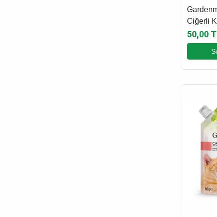
Gardenmi
Ciğerli 
Çubuğu 3
50,00 T
S