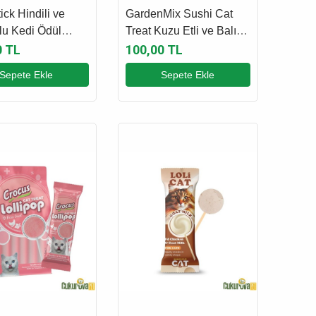
ick Hindili ve
GardenMix Sushi Cat
u Kedi Ödül
Treat Kuzu Etli ve Balıklı
 6 x 5 Gr
Kedi Ödül Maması 60 Gr
0 TL
100,00 TL
Sepete Ekle
Sepete Ekle