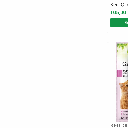
Kedi Çim
Çubuğu 6
105,00
S
KEDİ Ö