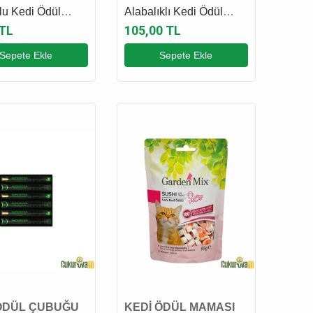
u Kedi Ödül
Alabalıklı Kedi Ödül
 3 x 5 Gr
Çubuğu 6 x 5 Gr
 TL
105,00 TL
Sepete Ekle
Sepete Ekle
ÖDÜL ÇUBUĞU
KEDİ ÖDÜL MAMASI