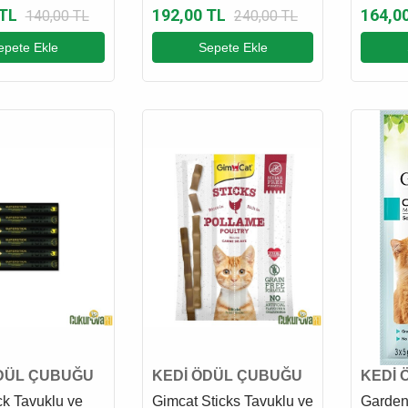
Ödül Maması 50 Gr
Kremas
 TL
192,00 TL
164,0
140,00 TL
240,00 TL
epete Ekle
Sepete Ekle
DÜL ÇUBUĞU
KEDİ ÖDÜL ÇUBUĞU
KEDİ 
ck Tavuklu ve
Gimcat Sticks Tavuklu ve
Garden