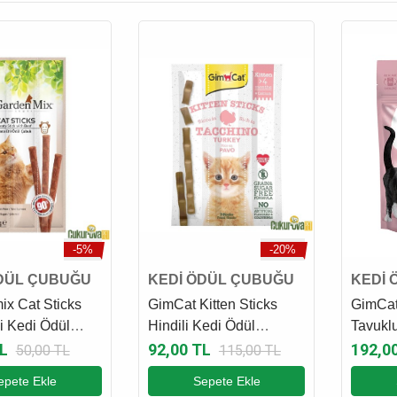
-5%
-20%
DÜL ÇUBUĞU
KEDİ ÖDÜL ÇUBUĞU
KEDİ 
x Cat Sticks
GimCat Kitten Sticks
GimCat
i Kedi Ödül
Hindili Kedi Ödül
Tavuklu
 x 5 Gr
Çubuğu 3 x 3 Gr
Ödül M
L
92,00 TL
192,0
50,00 TL
115,00 TL
epete Ekle
Sepete Ekle