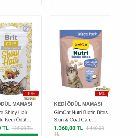
-10%
-5%
ÖDÜL MAMASI
KEDİ ÖDÜL MAMASI
re Shiny Hair
GimCat Nutri Biotin Bites
u Kedi Ödül
Skin & Coat Care
 50 Gr
Biyotinli ve Mascarpone
0 TL
1.368,00 TL
135,00 TL
1.440,00
TL
Peynirli Kedi Ödül