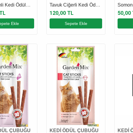
li Kedi Ödül
Tavuk Ciğerli Kedi Ödül
Somonl
 x 5 Gr
Çubuğu 4 x 5 Gr
Çubuğu
 TL
120,00 TL
50,00
epete Ekle
Sepete Ekle
DÜL ÇUBUĞU
KEDİ ÖDÜL ÇUBUĞU
KEDİ 