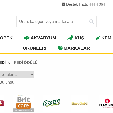
Destek Hattı: 444 4 064
ÖPEK
AKVARYUM
KUŞ
KEM
|
|
|
ÜRÜNLERI
MARKALAR
|
EDİ
KEDİ ÖDÜLÜ
Bulundu