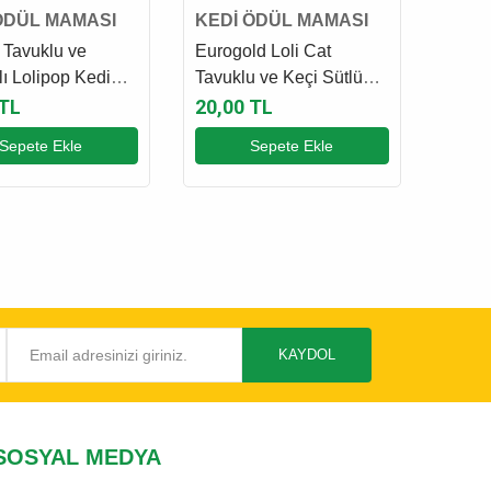
ÖDÜL MAMASI
KEDİ ÖDÜL MAMASI
 Tavuklu ve
Eurogold Loli Cat
klı Lolipop Kedi
Tavuklu ve Keçi Sütlü
aması 1.4 Gr
Lolipop Kedi Ödül
 TL
20,00 TL
Maması 1.5 Gr
Sepete Ekle
Sepete Ekle
KAYDOL
SOSYAL MEDYA