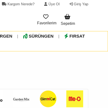
Kargom Nerede?
Üye Ol
Giriş Yap
Favorilerim
Sepetim
İRGEN
SÜRÜNGEN
FIRSAT
|
|