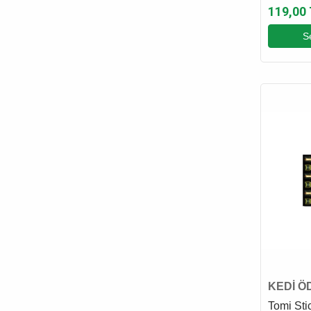
119,00
S
KEDİ Ö
Tomi Sti