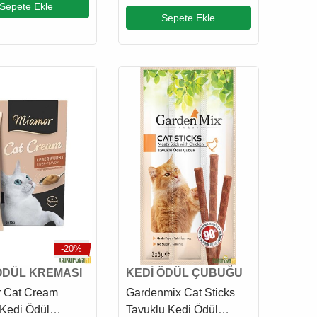
Sepete Ekle
Maması 425 Gr
Sepete Ekle
-20%
ÖDÜL KREMASI
KEDİ ÖDÜL ÇUBUĞU
 Cat Cream
Gardenmix Cat Sticks
 Kedi Ödül
Tavuklu Kedi Ödül