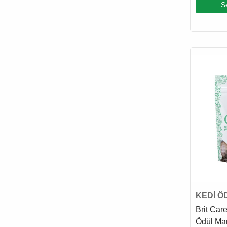
S
KEDİ Ö
Brit Car
Ödül Ma