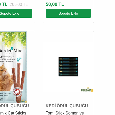
ı 6 x 15 Gr
Çubuğu 3 x 5 Gr
0 TL
50,00 TL
205,00 TL
Sepete Ekle
Sepete Ekle
ÖDÜL ÇUBUĞU
KEDİ ÖDÜL ÇUBUĞU
mix Cat Sticks
Tomi Stick Somon ve