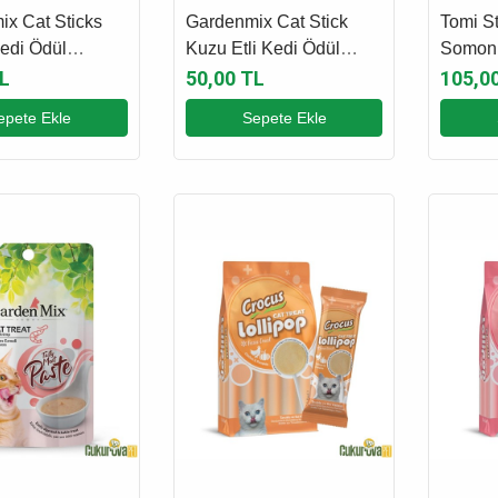
x Cat Sticks
Gardenmix Cat Stick
Tomi St
Kedi Ödül
Kuzu Etli Kedi Ödül
Somonl
 x 5 Gr
Çubuğu 3 x 5 Gr
Çubuğu
L
50,00 TL
105,0
epete Ekle
Sepete Ekle