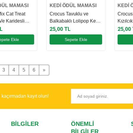
DÜL MAMASI
KEDİ ÖDÜL MAMASI
KEDİ 
x Cat Treat
Crocus Tavuklu ve
Crocus
Ve Karidesli
Balkabaklı Lolipop Kedi
Kızılcı
di Ödül Maması
Ödül Maması 1.4 Gr
Ödül M
L
25,00 TL
25,00
epete Ekle
Sepete Ekle
3
4
5
6
»
ı kaçırmadan kayıt olun!
BILGILER
ÖNEMLI
BILGILER