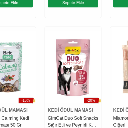
epete Ekle
Sepete Ekle
Gr
-15%
-20%
DÜL MAMASI
KEDİ ÖDÜL MAMASI
KEDİ 
e Calming Kedi
GimCat Duo Soft Snacks
Miamor
ması 50 Gr
Sığır Etli ve Peynirli Kedi
Ciğerli