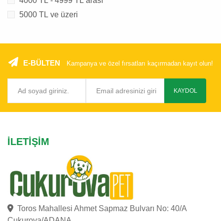
4000 TL - 4999 TL arası
5000 TL ve üzeri
E-BÜLTEN
Kampanya ve özel fırsatları kaçırmadan kayıt olun!
KAYDOL
İLETIŞIM
Toros Mahallesi Ahmet Sapmaz Bulvarı No: 40/A
Çukurova/ADANA