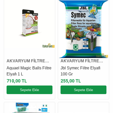
AKVARYUM FİLTRE
AKVARYUM FİLTRE
ELYAFI
ELYAFI
Aquael Magic Balls Filtre
Jbl Symec Filtre Elyafi
Elyafı 1 L
100 Gr
710,00 TL
255,00 TL
Sepete Ekle
Sepete Ekle