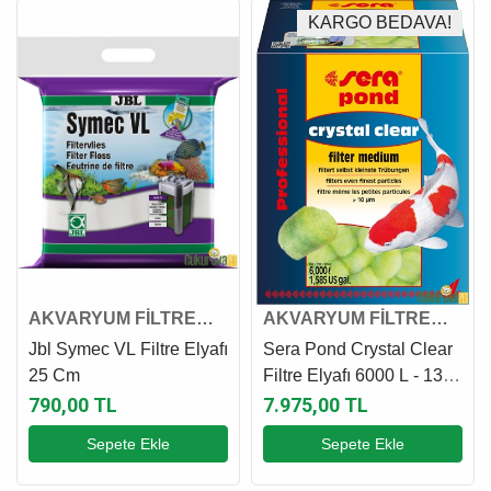
KARGO BEDAVA!
AKVARYUM FİLTRE
AKVARYUM FİLTRE
ELYAFI
ELYAFI
Jbl Symec VL Filtre Elyafı
Sera Pond Crystal Clear
25 Cm
Filtre Elyafı 6000 L - 130
Adet
790,00 TL
7.975,00 TL
Sepete Ekle
Sepete Ekle