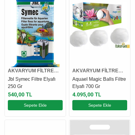
AKVARYUM FİLTRE
AKVARYUM FİLTRE
ELYAFI
ELYAFI
Jbl Symec Filtre Elyafı
Aquael Magic Balls Filtre
250 Gr
Elyafı 700 Gr
540,00 TL
4.095,00 TL
Sepete Ekle
Sepete Ekle