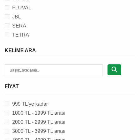
AKVARYUM TEST KİTİ
FLUVAL
AKVARYUM SU DÜZENLEYİCİ, TUZ & İLACI
JBL
AKVARYUM KUMU
SERA
AKVARYUM DEKORU
TETRA
AKVARYUM AKSESUARI
AKVARYUM YEDEK PARÇASI
KELIME ARA
HAVUZ YEM & MALZEMESİ
FIYAT
999 TL'ye kadar
1000 TL - 1999 TL arası
2000 TL - 2999 TL arası
3000 TL - 3999 TL arası