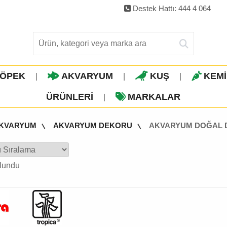
Destek Hattı: 444 4 064
ÖPEK
AKVARYUM
KUŞ
KEM
|
|
|
ÜRÜNLERI
MARKALAR
|
KVARYUM
AKVARYUM DEKORU
AKVARYUM DOĞAL 
lundu