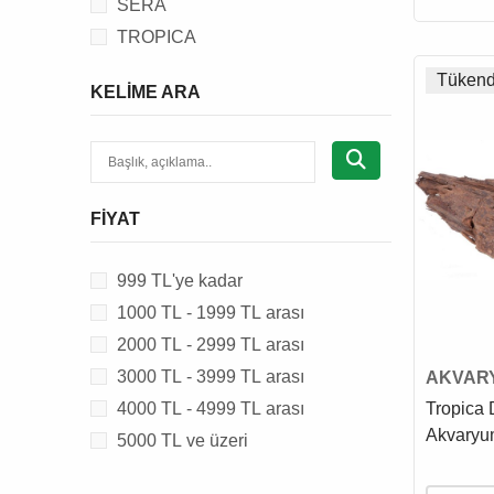
SERA
AKVARYUM PROTEIN SKIMMER
TROPICA
AKVARYUM AYDINLATMASI
AKVARYUM BİTKİ & CO2
Tükend
KELIME ARA
EKİPMANI
AKVARYUM TEST KİTİ
AKVARYUM FİLTRE MALZEMESİ
AKVARYUM SU DÜZENLEYİCİ,
FIYAT
TUZ & İLACI
AKVARYUM KUMU
999 TL'ye kadar
AKVARYUM AKSESUARI
1000 TL - 1999 TL arası
AKVARYUM YEDEK PARÇASI
2000 TL - 2999 TL arası
HAVUZ YEM & MALZEMESİ
3000 TL - 3999 TL arası
AKVAR
DEKOR
4000 TL - 4999 TL arası
Tropica 
Akvaryu
5000 TL ve üzeri
12 - 20