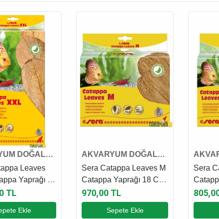
YUM DOĞAL
AKVARYUM DOĞAL
AKVA
U
DEKORU
DEKO
tappa Leaves
Sera Catappa Leaves M
Sera C
appa Yaprağı 32
Catappa Yaprağı 18 Cm
Catapp
Adet
/ 10 Adet
/ 10 Ad
0 TL
970,00 TL
805,0
epete Ekle
Sepete Ekle