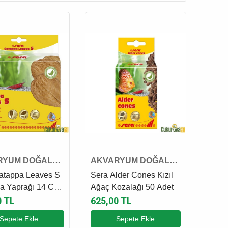
RYUM DOĞAL
AKVARYUM DOĞAL
RU
DEKORU
atappa Leaves S
Sera Alder Cones Kızıl
a Yaprağı 14 Cm
Ağaç Kozalağı 50 Adet
et
0 TL
625,00 TL
Sepete Ekle
Sepete Ekle