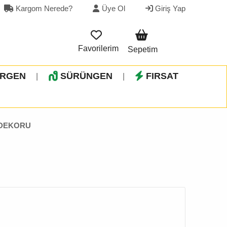
Kargom Nerede?
Üye Ol
Giriş Yap
Favorilerim
Sepetim
İRGEN
SÜRÜNGEN
FIRSAT
|
|
DEKORU