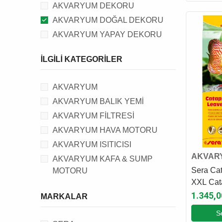
AKVARYUM DEKORU
AKVARYUM DOĞAL DEKORU
AKVARYUM YAPAY DEKORU
İLGILI KATEGORILER
AKVARYUM
AKVARYUM BALIK YEMİ
AKVARYUM FİLTRESİ
AKVARYUM HAVA MOTORU
AKVARYUM ISITICISI
AKVAR
AKVARYUM KAFA & SUMP
DEKOR
Sera Ca
MOTORU
XXL Cat
AKVARYUM DALGA MOTORU
Cm / 10 
1.345,0
MARKALAR
AKVARYUM OTOMATİK YEM
MAKİNESİ
S