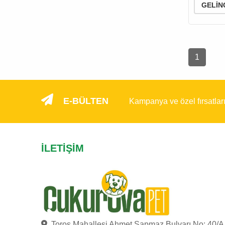
GELIN
1
E-BÜLTEN
Kampanya ve özel fırsatlar
İLETIŞIM
Toros Mahallesi Ahmet Sapmaz Bulvarı No: 40/A