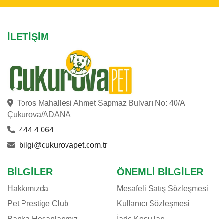
İLETIŞIM
Toros Mahallesi Ahmet Sapmaz Bulvarı No: 40/A
Çukurova/ADANA
444 4 064
bilgi@cukurovapet.com.tr
BILGILER
ÖNEMLI BILGILER
Hakkımızda
Mesafeli Satış Sözleşmesi
Pet Prestige Club
Kullanıcı Sözleşmesi
Banka Hesaplarımız
İade Koşulları