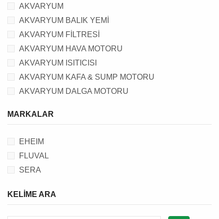
AKVARYUM
AKVARYUM BALIK YEMİ
AKVARYUM FİLTRESİ
AKVARYUM HAVA MOTORU
AKVARYUM ISITICISI
AKVARYUM KAFA & SUMP MOTORU
AKVARYUM DALGA MOTORU
AKVARYUM OTOMATİK YEM MAKİNESİ
MARKALAR
AKVARYUM PROTEIN SKIMMER
AKVARYUM AYDINLATMASI
EHEIM
AKVARYUM TEST KİTİ
FLUVAL
AKVARYUM FİLTRE MALZEMESİ
SERA
AKVARYUM SU DÜZENLEYİCİ, TUZ & İLACI
AKVARYUM KUMU
KELIME ARA
AKVARYUM DEKORU
AKVARYUM AKSESUARI