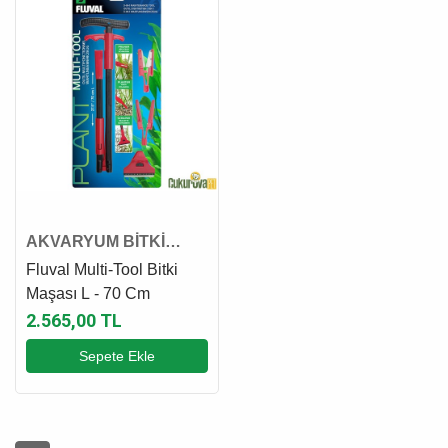
AKVARYUM BİTKİ
MAKAS VE MAŞASI
Fluval Multi-Tool Bitki
Maşası L - 70 Cm
2.565,00 TL
Sepete Ekle