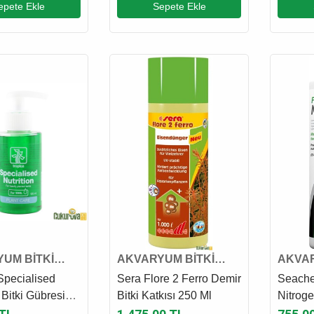
epete Ekle
Sepete Ekle
UM BİTKİ
AKVARYUM BİTKİ
AKVAR
VE GÜBRESİ
KATKI VE GÜBRESİ
KATKI
Specialised
Sera Flore 2 Ferro Demir
Seache
 Bitki Gübresi
Bitki Katkısı 250 Ml
Nitroge
500 Ml