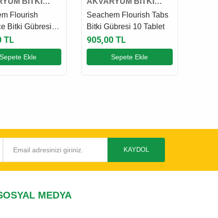
YUM BİTKİ
AKVARYUM BİTKİ
 VE GÜBRESİ
KATKI VE GÜBRESİ
m Flourish
Seachem Flourish Tabs
e Bitki Gübresi
Bitki Gübresi 10 Tablet
0 TL
905,00 TL
Sepete Ekle
Sepete Ekle
KAYDOL
SOSYAL MEDYA