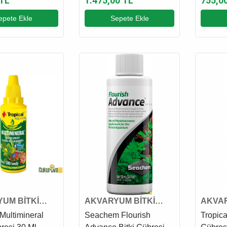
 TL
1.475,00 TL
755,0
epete Ekle
Sepete Ekle
UM BİTKİ
AKVARYUM BİTKİ
AKVAR
VE GÜBRESİ
KATKI VE GÜBRESİ
KATKI
 Multimineral
Seachem Flourish
Tropica