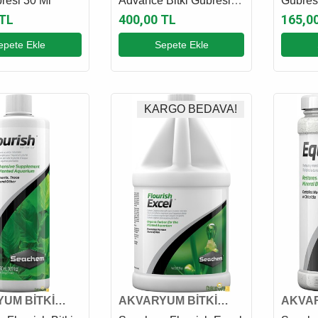
bresi 30 Ml
Advance Bitki Gübresi
Gübres
100 Ml
 TL
400,00 TL
165,0
epete Ekle
Sepete Ekle
KARGO BEDAVA!
UM BİTKİ
AKVARYUM BİTKİ
AKVAR
VE GÜBRESİ
KATKI VE GÜBRESİ
KATKI