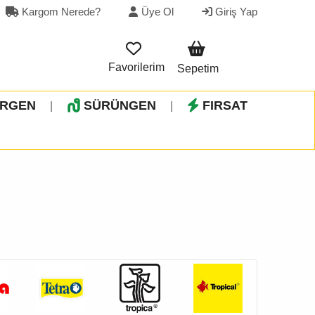
Kargom Nerede?
Üye Ol
Giriş Yap
Favorilerim
Sepetim
İRGEN
SÜRÜNGEN
FIRSAT
|
|