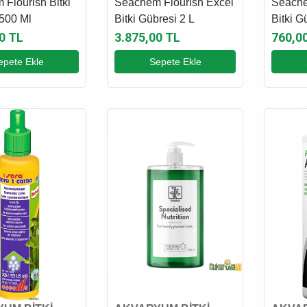
Flourish Bitki
Seachem Flourish Excel
Seache
500 Ml
Bitki Gübresi 2 L
Bitki G
0 TL
3.875,00 TL
760,0
epete Ekle
Sepete Ekle