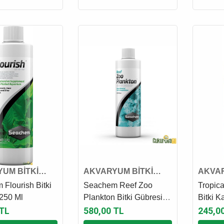
UM BİTKİ
AKVARYUM BİTKİ
AKVAR
VE GÜBRESİ
KATKI VE GÜBRESİ
KATKI
Flourish Bitki
Seachem Reef Zoo
Tropica
250 Ml
Plankton Bitki Gübresi
Bitki K
250 Ml
 TL
580,00 TL
245,0