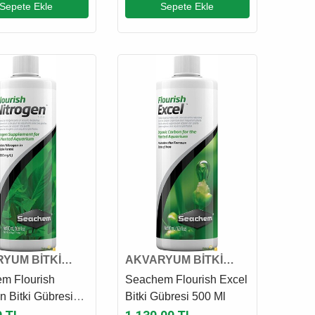
Sepete Ekle
Sepete Ekle
YUM BİTKİ
AKVARYUM BİTKİ
 VE GÜBRESİ
KATKI VE GÜBRESİ
m Flourish
Seachem Flourish Excel
n Bitki Gübresi
Bitki Gübresi 500 Ml