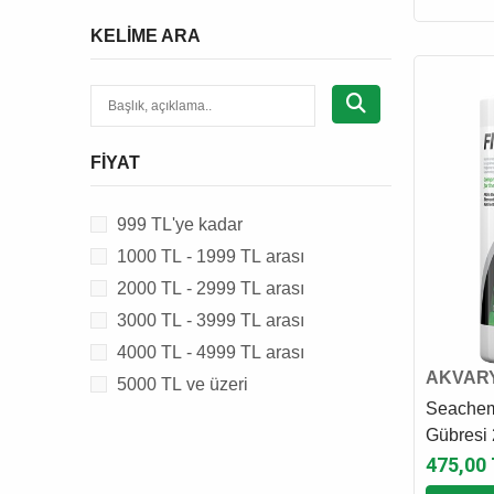
TROPICAL
KELIME ARA
FIYAT
999 TL'ye kadar
1000 TL - 1999 TL arası
2000 TL - 2999 TL arası
3000 TL - 3999 TL arası
4000 TL - 4999 TL arası
AKVARY
5000 TL ve üzeri
KATKI 
Seachem 
Gübresi 
475,00