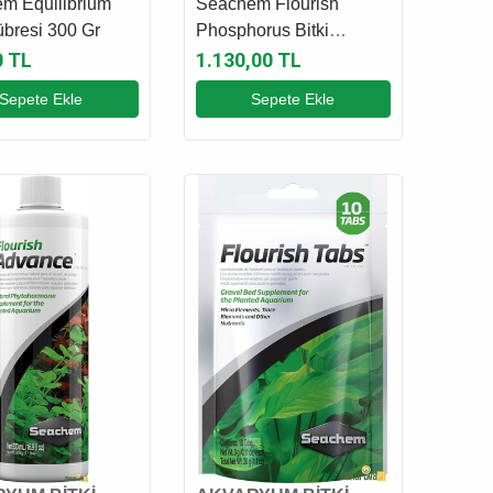
m Equilibrium
Seachem Flourish
übresi 300 Gr
Phosphorus Bitki
Gübresi 500 Ml
0 TL
1.130,00 TL
Sepete Ekle
Sepete Ekle