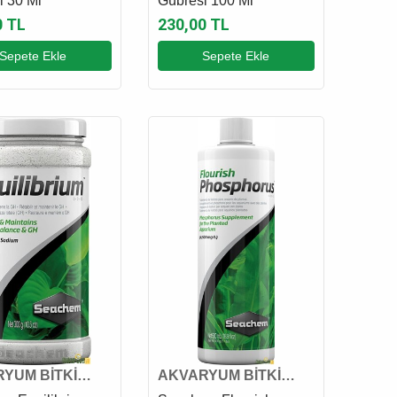
i 30 Ml
Gübresi 100 Ml
0 TL
230,00 TL
Sepete Ekle
Sepete Ekle
YUM BİTKİ
AKVARYUM BİTKİ
 VE GÜBRESİ
KATKI VE GÜBRESİ