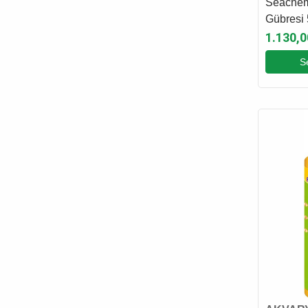
Seachem 
Gübresi 
1.130,0
S