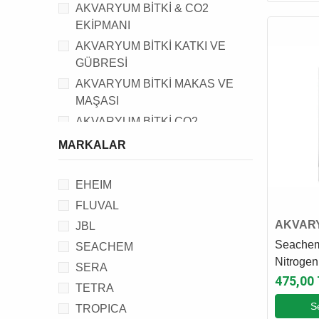
AKVARYUM BİTKİ & CO2
EKİPMANI
AKVARYUM BİTKİ KATKI VE
GÜBRESİ
AKVARYUM BİTKİ MAKAS VE
MAŞASI
AKVARYUM BİTKİ CO2
AKSESUARI
MARKALAR
EHEIM
FLUVAL
AKVARY
JBL
KATKI 
Seachem
SEACHEM
Nitrogen
SERA
250 Ml
475,00
TETRA
S
TROPICA