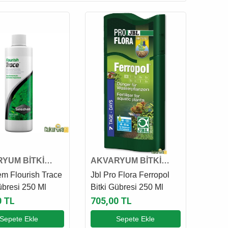
YUM BİTKİ
AKVARYUM BİTKİ
 VE GÜBRESİ
KATKI VE GÜBRESİ
m Flourish Trace
Jbl Pro Flora Ferropol
übresi 250 Ml
Bitki Gübresi 250 Ml
0 TL
705,00 TL
Sepete Ekle
Sepete Ekle