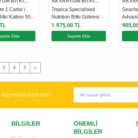
UM BİTKİ
AKVARYUM BİTKİ
AKVAR
VE GÜBRESİ
KATKI VE GÜBRESİ
KATKI
re 1 Carbo /
Tropica Specialised
Seache
itki Katkısı 50
Nutrition Bitki Gübresi
Advanc
750 Ml
500 Ml
 TL
1.975,00 TL
905,0
epete Ekle
Sepete Ekle
3
4
5
»
ı kaçırmadan kayıt olun!
BILGILER
ÖNEMLI
BILGILER