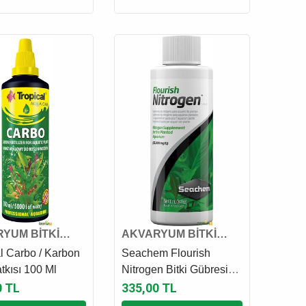
YUM BİTKİ
AKVARYUM BİTKİ
 VE GÜBRESİ
KATKI VE GÜBRESİ
l Carbo / Karbon
Seachem Flourish
atkısı 100 Ml
Nitrogen Bitki Gübresi
100 Ml
0 TL
335,00 TL