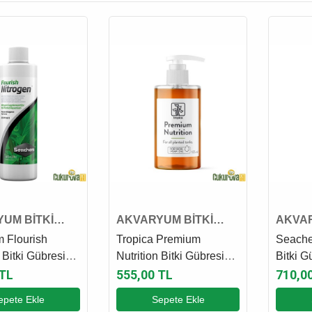
UM BİTKİ
AKVARYUM BİTKİ
AKVAR
VE GÜBRESİ
KATKI VE GÜBRESİ
KATKI
 Flourish
Tropica Premium
Seache
 Bitki Gübresi
Nutrition Bitki Gübresi
Bitki G
125 Ml
 TL
555,00 TL
710,0
epete Ekle
Sepete Ekle